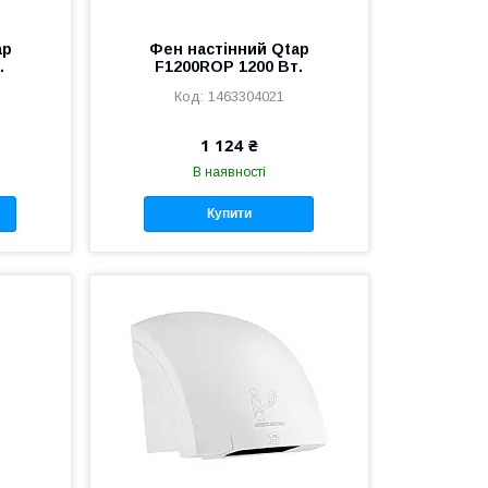
ap
Фен настінний Qtap
.
F1200ROP 1200 Вт.
1463304021
1 124 ₴
В наявності
Купити