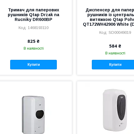
Тримач для паперових
Диспенсер для папе
рушників Qtap Drzak na
рушників із централ
Rucniky DR600BP
витяжкою Qtap Poho
QT172WH42906 White (
1468193110
SD00049019
825 ₴
584 ₴
В наявності
В наявності
Купити
Купити