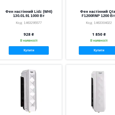
Фен настінний Lidz (WHI)
Фен настінний Qt
130.01.91 1000 Вт
F1200RNP 1200 Вт
1463295577
1463304022
928 ₴
1 850 ₴
В наявності
В наявності
Купити
Купити