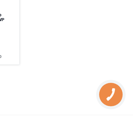
p
WP
0