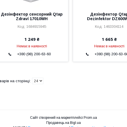
Дезінфектор сенсорний Qtap
Дезінфектор Qta
Zdraví 17010WH
Dezinfektor DZ600
1684915945
1463304114
1 249 ₴
1 665 ₴
Немає в наявності
Немає в наявності
+380 (98) 200-63-60
+380 (98) 200-63-6
Сайт створений на маркетплейсі
Prom.ua
Продавець на Bigl.ua