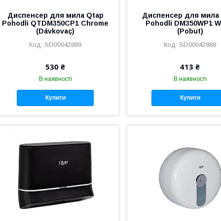
Диспенсер для мила Qtap
Диспенсер для мила
Pohodli QTDM350CP1 Chrome
Pohodli DM350WP1 W
(Dávkovaç)
(Pobut)
SD00042889
SD00042888
530 ₴
413 ₴
В наявності
В наявності
Купити
Купити