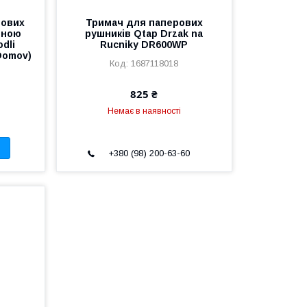
рових
Тримач для паперових
ьною
рушників Qtap Drzak na
dli
Rucniky DR600WP
Domov)
1687118018
825 ₴
Немає в наявності
+380 (98) 200-63-60