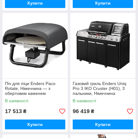
Купити
Купити
Піч для піци Enders Paco
Газовий гриль Enders Uniq
Rotate, Німеччина — з
Pro 3 IKO Cruster (H01), 3
обертовим каменем
пальники, Німеччина
(3131633K)
860633K
В наявності
В наявності
17 513
96 419
₴
₴
Купити
Купити