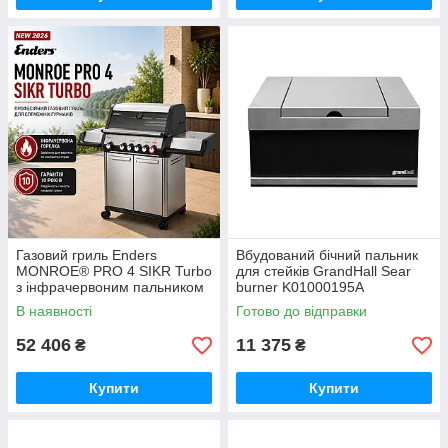
Газовий гриль Enders
Вбудований бічний пальник
MONROE® PRO 4 SIKR Turbo
для стейків GrandHall Sear
з інфрачервоним пальником
burner K01000195A
(Німеччина)
В наявності
Готово до відправки
52 406
11 375
₴
₴
Купити
Купити