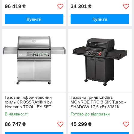
96 419
34 301
₴
₴
Купити
Купити
Газовий інфрачервоний
Газовий гриль Enders
гриль CROSSRAY® 4 by
MONROE PRO 3 SIK Turbo -
Heatstrip TROLLEY SET
SHADOW 17,6 кВт 8381К
(вбудований гриль
В наявності
Готово до відправки
CROSSRAY® 4 + тумба
TROLLEY) TCS4EU30KT
86 747
45 299
₴
₴