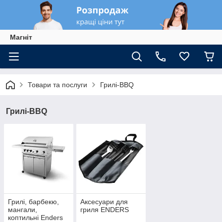
Магніт
Товари та послуги
Грилі-BBQ
Грилі-BBQ
Грилі, барбекю,
Аксесуари для
мангали,
гриля ENDERS
коптильні Enders