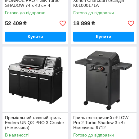
MONROE PRO 4 SIK Turbo
Xenon Charcoal Голандія
SHADOW 74 х 43 см 4
K01000171A
пальники Німеччина 8385К
Готово до відправки
Готово до відправки
52 409
18 899
₴
₴
Купити
Купити
Преміальний газовий гриль
Гриль електричний eFLOW
Enders UNIQ® PRO 3 Cruster
Pro 2 Turbo Shadow 3 кВт
(Німеччина)
Німеччина 9712
В наявності
Готово до відправки