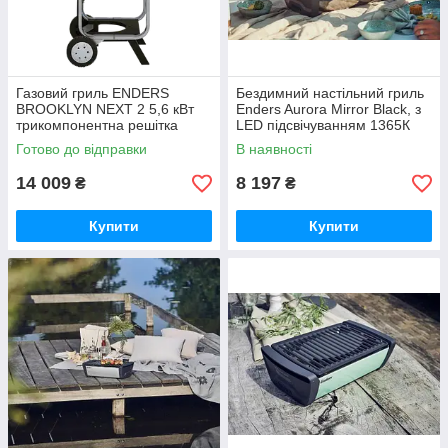
Газовий гриль ENDERS
Бездимний настільний гриль
BROOKLYN NEXT 2 5,6 кВт
Enders Aurora Mirror Black, з
трикомпонентна решітка
LED підсвічуванням 1365К
86456KT
Готово до відправки
В наявності
14 009
8 197
₴
₴
Купити
Купити