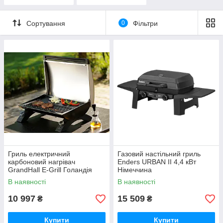
Сортування
0
Фільтри
Гриль електричний
Газовий настільний гриль
карбоновий нагрівач
Enders URBAN II 4,4 кВт
GrandHall E-Grill Голандія
Німеччина
K01000226A
В наявності
В наявності
10 997
15 509
₴
₴
Купити
Купити