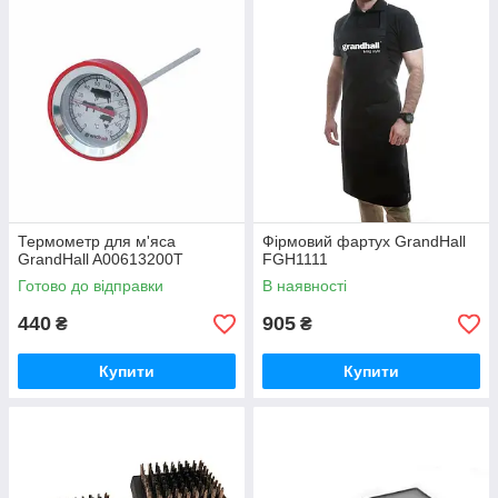
Термометр для м'яса
Фірмовий фартух GrandHall
GrandHall A00613200T
FGH1111
Готово до відправки
В наявності
440
905
₴
₴
Купити
Купити