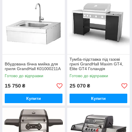
Тумба-підставка під газові
Вбудована бічна мийка для
грилі GrandHall Maxim GT4,
гриля GrandHall K01000211A
Elite GT4 Голандія
B17102650A
Готово до відправки
Готово до відправки
15 750
25 070
₴
₴
Купити
Купити