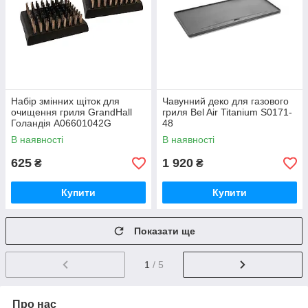
Набір змінних щіток для
Чавунний деко для газового
очищення гриля GrandHall
гриля Bel Air Titanium S0171-
Голандія A06601042G
48
В наявності
В наявності
625
1 920
₴
₴
Купити
Купити
Показати ще
1
/ 5
Про нас