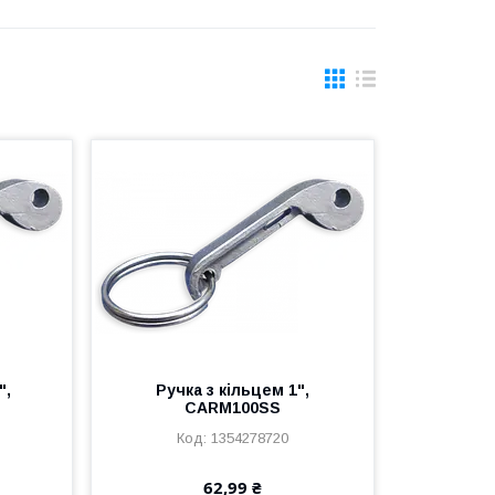
",
Ручка з кільцем 1",
CARM100SS
1354278720
62,99 ₴