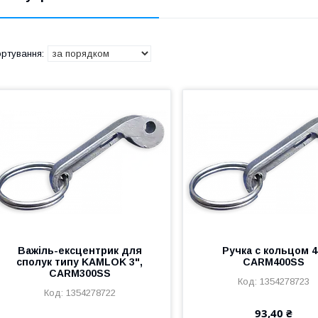
Важіль-ексцентрик для
Ручка с кольцом 4
сполук типу KAMLOK 3",
CARM400SS
CARM300SS
1354278723
1354278722
93,40 ₴