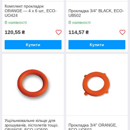
Комплект прокладок
ORANGE — 4 х 6 шт., ECO-
Прокладка 3/4" BLACK, ECO-
UO424
UB502
В наявності
В наявності
120,55
114,57
₴
₴
Купити
Купити
Ущільнювальне кільце для
зрошувачів, пістолетів тощо.
Прокладка 3/4" ORANGE,
ORANGE, ECO-UO500
ECO-UO502