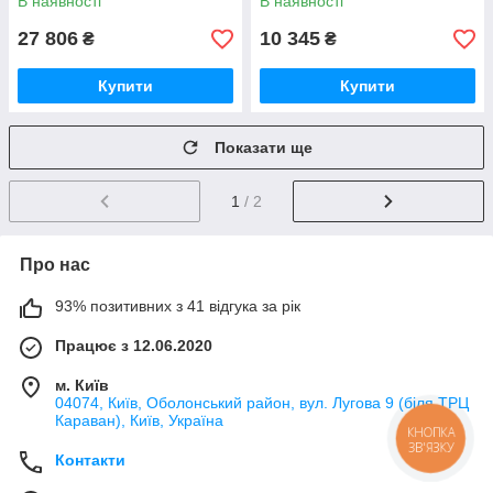
В наявності
В наявності
із сифоном
KAPIELKA
27 806
10 345
₴
₴
Купити
Купити
Показати ще
1
/ 2
Про нас
93% позитивних з 41 відгука за рік
Працює з 12.06.2020
м. Київ
04074, Київ, Оболонський район, вул. Лугова 9 (біля ТРЦ
Караван), Київ, Україна
КНОПКА
ЗВ'ЯЗКУ
Контакти