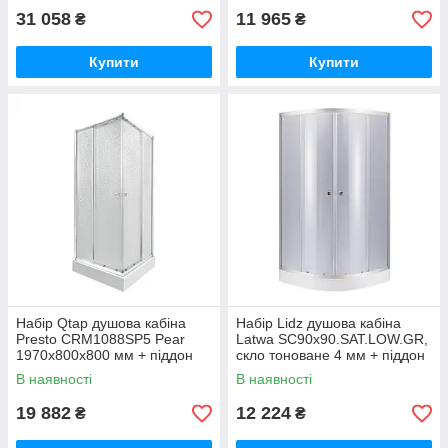
31 058
11 965
₴
₴
Купити
Купити
Набір Qtap душова кабіна
Набір Lidz душова кабіна
Presto CRM1088SP5 Pear
Latwa SC90x90.SAT.LOW.GR,
1970x800x800 мм + піддон
скло тоноване 4 мм + піддон
Tern 308812C 80x80x12 см із
Kupala
В наявності
В наявності
сифоном
19 882
12 224
₴
₴