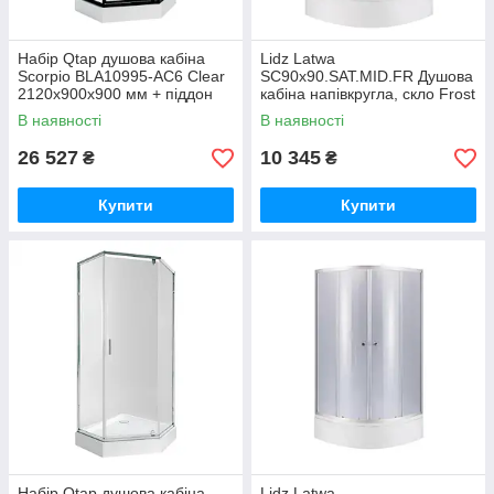
Набір Qtap душова кабіна
Lidz Latwa
Scorpio BLA10995-AC6 Clear
SC90x90.SAT.MID.FR Душова
2120x900x900 мм + піддон
кабіна напівкругла, скло Frost
Diamond 309912 90x90x12 см
4 мм + Lidz Душовий піддон
В наявності
В наявності
KAPIELKA
26 527
10 345
₴
₴
Купити
Купити
Набір Qtap душова кабіна
Lidz Latwa