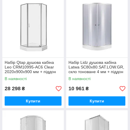
Набір Qtap душова кабіна
Набір Lidz душова кабіна
Leo CRM10995-AC6 Clear
Latwa SC80x80.SAT.LOW.GR,
2020x900x900 мм + піддон
скло тоноване 4 мм + піддон
Diamond 309912 90x90x12 см
Kupala
В наявності
В наявності
із сифоном
28 298
10 961
₴
₴
Купити
Купити