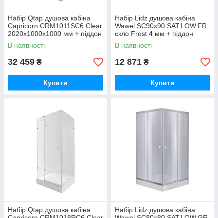
Набір Qtap душова кабіна
Набір Lidz душова кабіна
Capricorn CRM1011SC6 Clear
Wawel SC90x90.SAT.LOW.FR,
2020x1000x1000 мм + піддон
скло Frost 4 мм + піддон
Tern 301112 100x100x12 см
Mazur
В наявності
В наявності
см
32 459
12 871
₴
₴
Купити
Купити
Набір Qtap душова кабіна
Набір Lidz душова кабіна
Capricorn CRM1018RC6 Clear
Wawel SC80x80.SAT.LOW.GR,