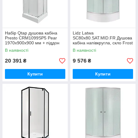
Набір Qtap душова кабіна
Lidz Latwa
Presto CRM1099SP5 Pear
SC80x80.SAT.MID.FR Душова
1970x900x900 мм + піддон
кабіна напівкругла, скло Frost
Tern 309912C 90x90x12 см із
4 мм + Lidz Душовий піддон
В наявності
В наявності
сифоном
KAPIELKA
20 391
9 576
₴
₴
Купити
Купити