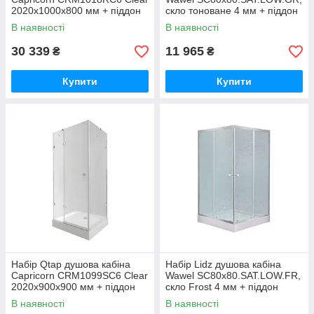
2020x1000x800 мм + піддон
скло тоноване 4 мм + піддон
Tern 301812C 100x80x12 см з
Mazur
В наявності
В наявності
30 339
11 965
₴
₴
Купити
Купити
Набір Qtap душова кабіна
Набір Lidz душова кабіна
Capricorn CRM1099SC6 Clear
Wawel SC80x80.SAT.LOW.FR,
2020x900x900 мм + піддон
скло Frost 4 мм + піддон
Tern 309912C 90x90x12 см
Mazur
В наявності
В наявності