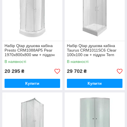
Набір Qtap душова кабіна
Набір Qtap душова кабіна
Presto CRM1088AP5 Pear
Taurus CRM1011SC6 Clear
1970x800x800 мм + піддон
100х100 см + піддон Tern
Robin 308812C 80x80x12 см
301112
В наявності
В наявності
із сифоном
20 295
29 702
₴
₴
Купити
Купити