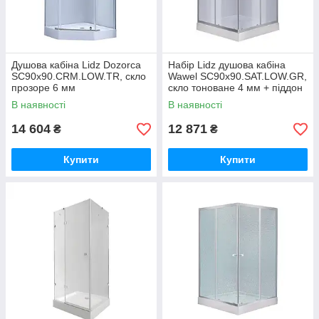
Душова кабіна Lidz Dozorca
Набір Lidz душова кабіна
SC90x90.CRM.LOW.TR, скло
Wawel SC90x90.SAT.LOW.GR,
прозоре 6 мм
скло тоноване 4 мм + піддон
Mazur
В наявності
В наявності
14 604
12 871
₴
₴
Купити
Купити