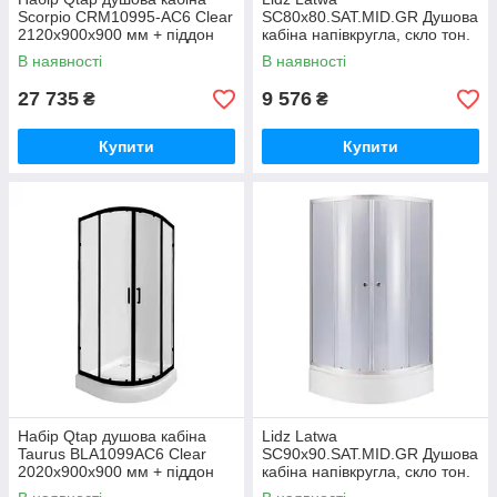
Scorpio CRM10995-AC6 Clear
SC80x80.SAT.MID.GR Душова
2120x900x900 мм + піддон
кабіна напівкругла, скло тон.
Diamond 309912 90x90x12 см
4 мм + Lidz Душовий піддон
В наявності
В наявності
KAPIELKA
27 735
9 576
₴
₴
Купити
Купити
Набір Qtap душова кабіна
Lidz Latwa
Taurus BLA1099AC6 Clear
SC90x90.SAT.MID.GR Душова
2020x900x900 мм + піддон
кабіна напівкругла, скло тон.
Robin 309912C 90x90x12 см
4 мм + Lidz Душовий піддон