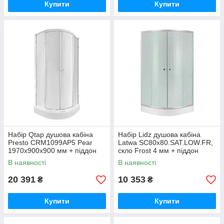
Купити
Купити
Набір Qtap душова кабіна
Набір Lidz душова кабіна
Presto CRM1099AP5 Pear
Latwa SC80x80.SAT.LOW.FR,
1970x900x900 мм + піддон
скло Frost 4 мм + піддон
Robin 309912C 90x90x12 см
Kupala
В наявності
В наявності
із сифоном
20 391
10 353
₴
₴
Купити
Купити