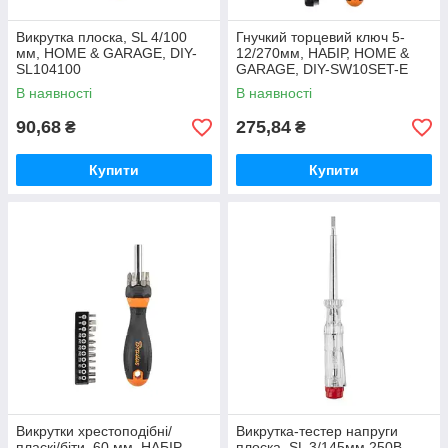
Викрутка плоска, SL 4/100
Гнучкий торцевий ключ 5-
мм, HOME & GARAGE, DIY-
12/270мм, НАБІР, HOME &
SL104100
GARAGE, DIY-SW10SET-E
В наявності
В наявності
90,68
275,84
₴
₴
Купити
Купити
Викрутки хрестоподібні/
Викрутка-тестер напруги
пласкі/біти, 60 мм, НАБІР,
плоска, SL 3/145мм 250В,