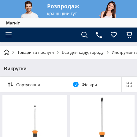
Магніт
Товари та послуги
Все для саду, городу
Инструменты
Викрутки
Сортування
0
Фільтри