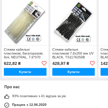
Стяжки кабельні
Стяжки кабельні
Стяж
пластикові, багаторазові,
пластикові 7,6x250 мм UV
плас
білі, NEUTRAL, 7,6*370
BLACK, TS1176250B
BLA
мм, TS1276370N
622,82
428,97
142
₴
₴
Купити
Купити
Про нас
93% позитивних з 41 відгука за рік
Працює з 12.06.2020