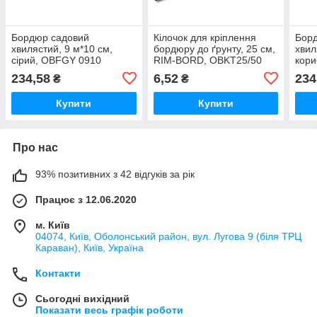
Бордюр садовий
Кілочок для кріплення
Бор
хвилястий, 9 м*10 см,
бордюру до ґрунту, 25 см,
хвил
сірий, OBFGY 0910
RIM-BORD, OBKT25/50
кори
Польща
Польща
Пол
234,58
6,52
234
₴
₴
Купити
Купити
Про нас
93% позитивних з 42 відгуків за рік
Працює з 12.06.2020
м. Київ
04074, Київ, Оболонський район, вул. Лугова 9 (біля ТРЦ
Караван), Київ, Україна
Контакти
Сьогодні вихідний
Показати весь графік роботи