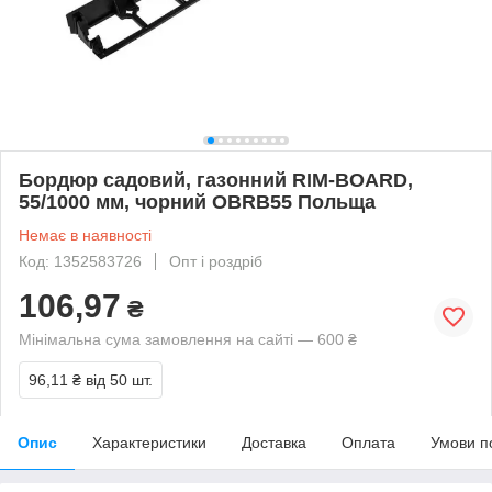
Бордюр садовий, газонний RIM-BOARD,
55/1000 мм, чорний OBRB55 Польща
Немає в наявності
Код: 1352583726
Опт і роздріб
106,97
₴
Мінімальна сума замовлення на сайті — 600 ₴
96,11 ₴
від 50 шт.
Опис
Характеристики
Доставка
Оплата
Умови п