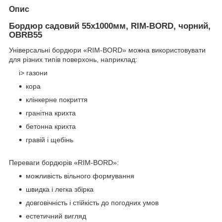
Опис
Бордюр садовий 55х1000мм, RIM-BORD, чорний,
OBRB55
Універсальні бордюри «RIM-BORD» можна використовувати
для різних типів поверхонь, наприклад:
i> газони
кора
клінкерне покриття
гранітна крихта
бетонна крихта
гравій і щебінь
Переваги бордюрів «RIM-BORD»:
можливість вільного формування
швидка і легка збірка
довговічність і стійкість до погодних умов
естетичний вигляд