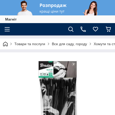
Магніт
Товари та послуги
Все для саду, городу
Хомути та с