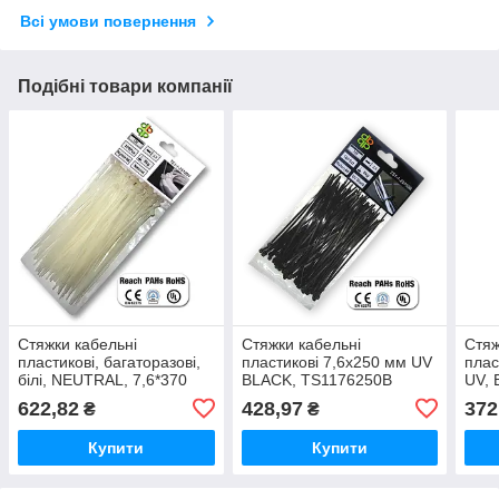
Всі умови повернення
Подібні товари компанії
Стяжки кабельні
Стяжки кабельні
Стяж
пластикові, багаторазові,
пластикові 7,6x250 мм UV
плас
білі, NEUTRAL, 7,6*370
BLACK, TS1176250B
UV, 
мм, TS1276370N
TS1
622,82
428,97
372
₴
₴
Купити
Купити