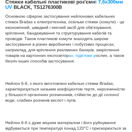
Стяжки кабельні пластикові роз'ємн
і 7,6x300мм
UV
BLACK, TS1276300B
Основною сферою застосування нейлонових кабельних
стяжок Bradas є електротехніка, оскільки стяжки (хомути) - це
економічний, швидкий і якісний засіб для обв'язування,
кріплення, бандажування та структурування кабелів та
проводів. Також пластикові хомути знаходять широке
застосування в різних виробничих і побутових процесах,
наприклад, для кріплення рекламних банерів, закріплення
товарів на картонних експозитор
ах, підв'язки р
ослин, а також
безліч інших способів застосування.
Нейлон 6-6, з якого виготовлені кабельні стяжки Bradas,
характеризується низьким коефіцієнтом тертя, нерозчинністю
у більшості органічних розчинників, стійкістю до дії солоної
води, слабких розчинів кислот і лугів.
Нейлон 6-6 є дуже міцним матеріалом і його руйнування
відбувається при температурі понад 120°С і прискорюється за