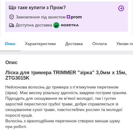
Що таке купити з Пром?
Замовлення під захистом
Доступна доставка
Опис
Характеристики
Доставка
Оплата
Умови п
Опис
Ліска для тримера TRIMMER "зірка" 3,0мм х 15м,
ZTG3015K
Нейлонова волосінь до тримера з п'ятикутним перетином
(зірка). Має високу різальну здатність завдяки гострим граням.
Підходить для скошування як м'якої молодої, так і густих
заростей перестиглої грубої трави, добре справляється зі
скошуванням сухої трави, товстостеблих рослин та молодої
порослі кущів.
Волосінь з зіркоподібним перетином створює менше шуму
при роботі.