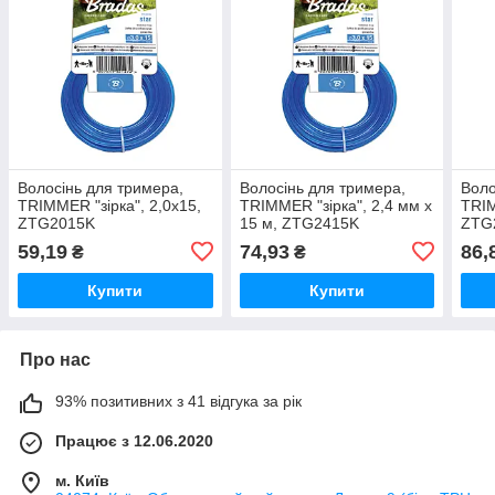
Волосінь для тримера,
Волосінь для тримера,
Воло
TRIMMER "зірка", 2,0х15,
TRIMMER "зірка", 2,4 мм х
TRIM
ZTG2015K
15 м, ZTG2415K
ZTG
59,19
74,93
86,
₴
₴
Купити
Купити
Про нас
93% позитивних з 41 відгука за рік
Працює з 12.06.2020
м. Київ