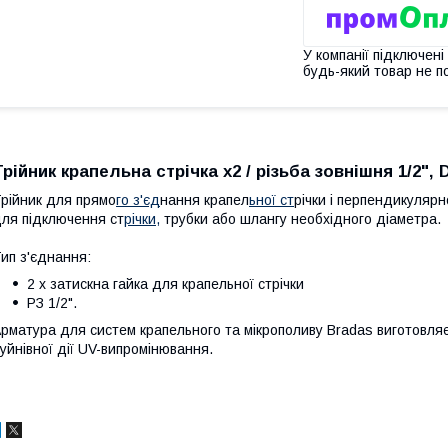
У компанії підключені
будь-який товар не п
Трійник крапельна стрічка х2 / різьба зовнішня 1/2",
рійник для прямо
го з'єд
нання крапел
ьної ст
річки і перпендикуляр
ля підключення ст
річки,
трубки або шлангу необхідного діаметра.
ип з'єднання:
2 х затискна гайка для крапельної стрічки
РЗ 1/2".
рматура для систем крапельного та мікрополиву Bradas виготовляєт
уйнівної дії UV-випромінювання.