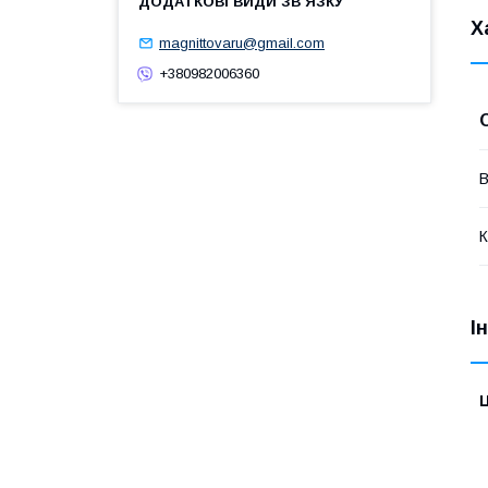
Х
magnittovaru@gmail.com
+380982006360
В
К
І
Ц