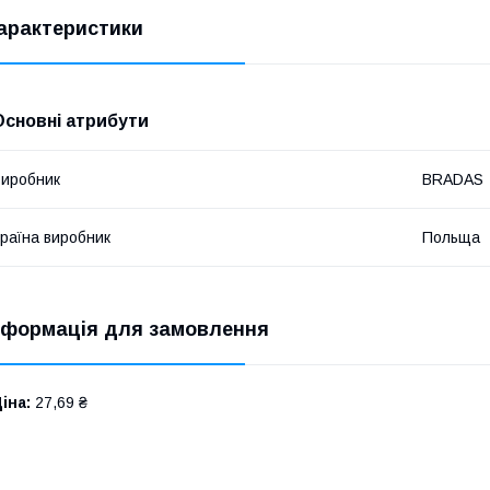
арактеристики
Основні атрибути
иробник
BRADAS
раїна виробник
Польща
нформація для замовлення
іна:
27,69 ₴