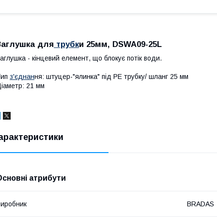
Заглушка для
трубк
и 25мм, DSWA09-25L
аглушка - кінцевий елемент, що блокує потік води.
Тип
з'єднан
ня: штуцер-"ялинка" під PE трубку/ шланг 25 мм
іаметр: 21 мм
арактеристики
Основні атрибути
иробник
BRADAS