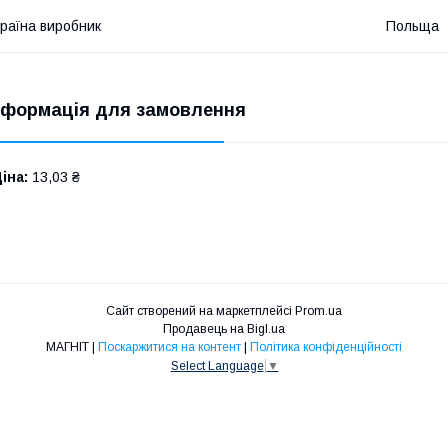
раїна виробник
Польща
нформація для замовлення
іна:
13,03 ₴
Сайт створений на маркетплейсі
Prom.ua
Продавець на Bigl.ua
МАГНІТ |
Поскаржитися на контент
|
Політика конфіденційності
Select Language
▼