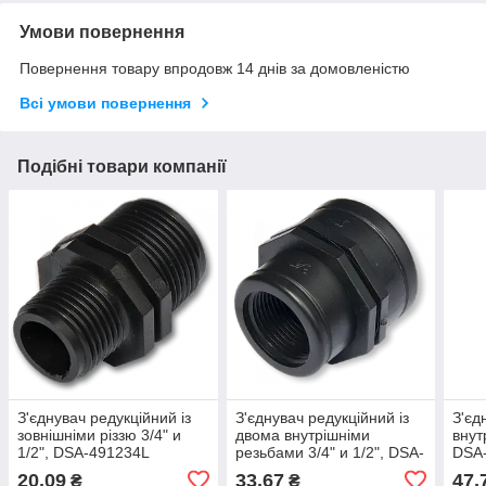
Умови повернення
Повернення товару впродовж 14 днів за домовленістю
Всі умови повернення
Подібні товари компанії
З'єднувач редукційний із
З'єднувач редукційний із
З'єд
зовнішніми різзю 3/4" и
двома внутрішніми
внут
1/2", DSA-491234L
резьбами 3/4" и 1/2", DSA-
DSA
501234L
20,09
33,67
47,
₴
₴