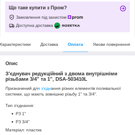
Що таке купити з Пром?
Замовлення під захистом
Доступна доставка
Характеристики
Доставка
Оплата
Умови повернення
Опис
З'єднувач редукційний з двома внутрішніми
різьбами 3/4" та 1", DSA-503410L
Призначений дл
я з'єдн
ання різних елементів поливальної
системи, що мають зовнішню різьбу 1" та 3/4".
Тип з'єднання:
РЗ 1"
РЗ 3/4"
Матеріал: пластик