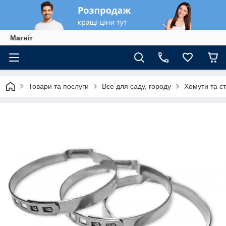
Магніт
Товари та послуги
Все для саду, городу
Хомути та с