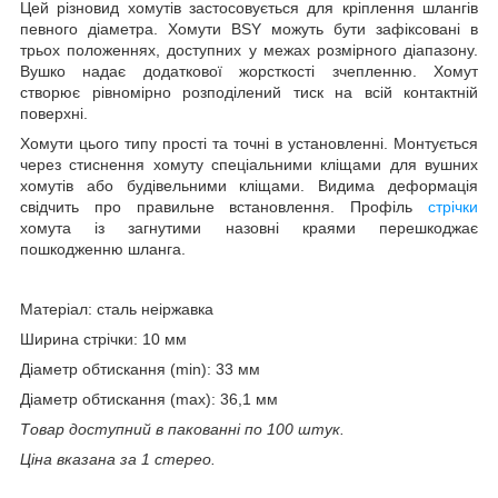
Цей різновид хомутів застосовується для кріплення шлангів
певного діаметра. Хомути
BSY
можуть бути зафіксовані в
трьох положеннях, доступних у межах розмірного діапазону.
Вушко надає додаткової жорсткості зчепленню. Хомут
створює рівномірно розподілений тиск на всій контактній
поверхні.
Хомути цього типу прості та точні в установленні. Монтується
через стиснення хомуту спеціальними кліщами для вушних
хомутів або будівельними кліщами. Видима деформація
свідчить про правильне встановлення. Профіль
стрічки
хомута із загнутими назовні краями перешкоджає
пошкодженню шланга.
Матеріал:
сталь неіржавка
Ширина стрічки:
10 мм
Діаметр обтискання (min):
33 мм
Діаметр обтискання (max):
36,1 мм
Товар доступний в пакованні по 100 штук.
Ціна вказана за 1 стерео.