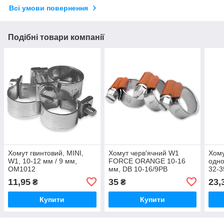
Всі умови повернення
Подібні товари компанії
Хомут гвинтовий, MINI,
Хомут черв'ячний W1
Хому
W1, 10-12 мм / 9 мм,
FORCE ORANGE 10-16
одно
OM1012
мм, DB 10-16/9PB
32-3
11,95
35
23,
₴
₴
Купити
Купити