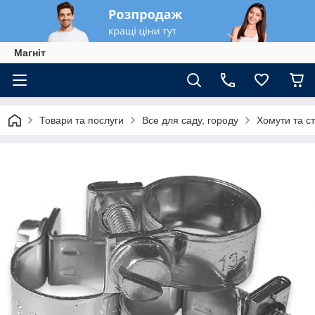
Магніт
Товари та послуги
Все для саду, городу
Хомути та с