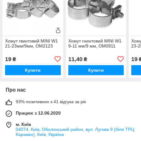
Хомут гвинтовий MINI W1
Хомут гнинтовий MINI W1
Хому
21-23мм/9мм, OM2123
9-11 мм/9 мм, OM0911
23-2
19
11,40
19
₴
₴
Купити
Купити
Про нас
93% позитивних з 41 відгука за рік
Працює з 12.06.2020
м. Київ
04074, Київ, Оболонський район, вул. Лугова 9 (біля ТРЦ
Караван), Київ, Україна