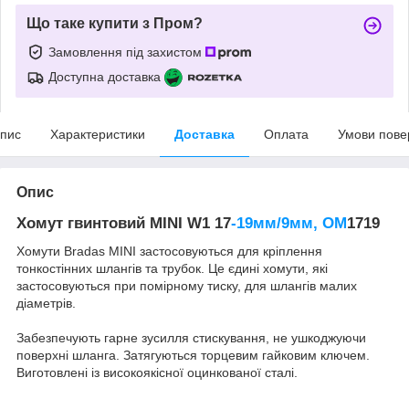
Що таке купити з Пром?
Замовлення під захистом
Доступна доставка
пис
Характеристики
Доставка
Оплата
Умови пове
Опис
Хомут гвинтовий MINI W1 17
-19мм/9мм, OM
1719
Хомути Bradas MINI застосовуються для кріплення
тонкостінних шлангів та трубок. Це єдині хомути, які
застосовуються при помірному тиску, для шлангів малих
діаметрів.
Забезпечують гарне зусилля стискування, не ушкоджуючи
поверхні шланга. Затягуються торцевим гайковим ключем.
Виготовлені із високоякісної оцинкованої сталі.