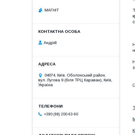
МАГНІТ
Т
к
с
Андрій
Н
н
Н
з
04074, Київ, Оболонський район,
вул. Лугова 9 (біля ТРЦ Караван), Київ,
r
Україна
Т
+380 (98) 200-63-60
М
К