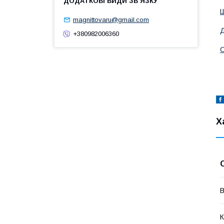
Ш
magnittovaru@gmail.com
Д
+380982006360
С
Х
В
К