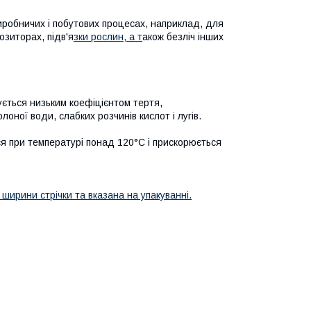
иробничих і побутових процесах, наприклад, для
озиторах, підв'я
зки рослин, а т
акож безліч інших
ується низьким коефіцієнтом тертя,
лоної води, слабких розчинів кислот і лугів.
ся при температурі понад 120°С і прискорюється
ширини стрічки та вказана на упакуванні.