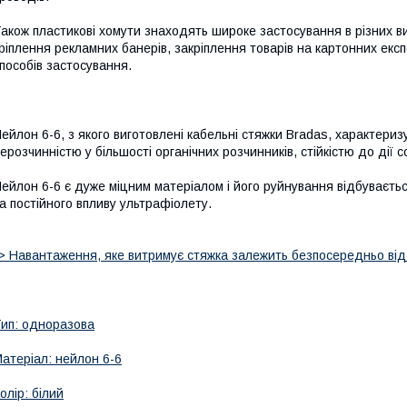
акож пластикові хомути знаходять широке застосування в різних в
ріплення рекламних банерів, закріплення товарів на картонних експ
пособів застосування.
ейлон 6-6, з якого виготовлені кабельні стяжки Bradas, характериз
ерозчинністю у більшості органічних розчинників, стійкістю до дії со
ейлон 6-6 є дуже міцним матеріалом і його руйнування відбуваєть
а постійного впливу ультрафіолету.
> Навантаження, яке витримує стяжка залежить безпосередньо від 
ип: одноразова
атеріал: нейлон 6-6
олір: білий