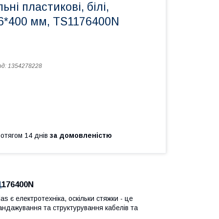
ні пластикові, білі,
6*400 мм, TS1176400N
од:
1354278228
ротягом 14 днів
за домовленістю
1
176400N
 є електротехніка, оскільки стяжки - це
бандажування та структурування кабелів та