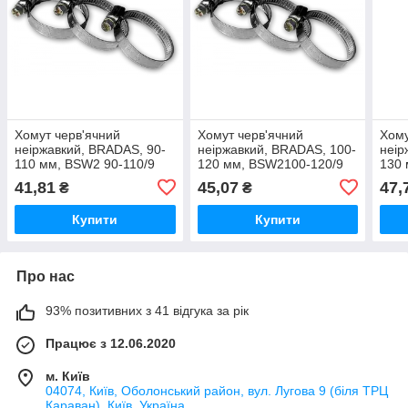
Хомут черв'ячний
Хомут черв'ячний
Хому
неіржавкий, BRADAS, 90-
неіржавкий, BRADAS, 100-
неір
110 мм, BSW2 90-110/9
120 мм, BSW2100-120/9
130 
41,81
45,07
47,
₴
₴
Купити
Купити
Про нас
93% позитивних з 41 відгука за рік
Працює з 12.06.2020
м. Київ
04074, Київ, Оболонський район, вул. Лугова 9 (біля ТРЦ
Караван), Київ, Україна