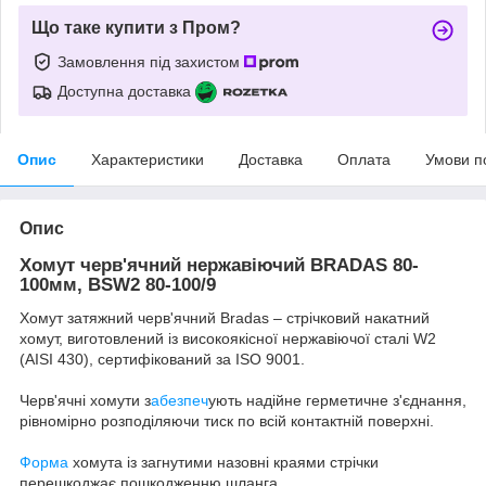
Що таке купити з Пром?
Замовлення під захистом
Доступна доставка
Опис
Характеристики
Доставка
Оплата
Умови п
Опис
Хомут черв'ячний нержавіючий BRADAS 80-
100мм, BSW2 80-100/9
Хомут затяжний черв'ячний Bradas – стрічковий накатний
хомут, виготовлений із високоякісної нержавіючої сталі W2
(AISI 430), сертифікований за ISO 9001.
Черв'ячні хомути з
абезпеч
ують надійне герметичне з'єднання,
рівномірно розподіляючи тиск по всій контактній поверхні.
Форма
хомута із загнутими назовні краями стрічки
перешкоджає пошкодженню шланга.