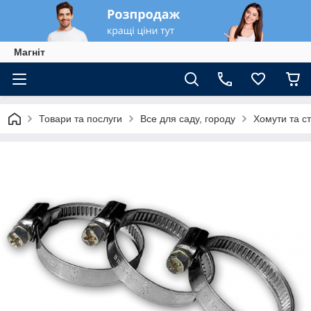
Магніт
Товари та послуги
Все для саду, городу
Хомути та с