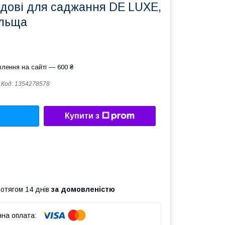
адові для саджання DE LUXE,
ольща
лення на сайті — 600 ₴
Код:
1354278578
Купити з
ротягом 14 днів
за домовленістю