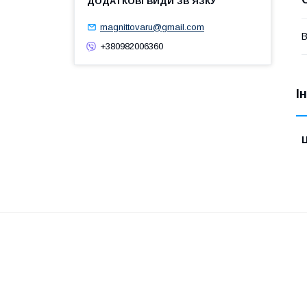
magnittovaru@gmail.com
В
+380982006360
І
Ц