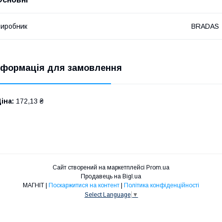
иробник
BRADAS
нформація для замовлення
іна:
172,13 ₴
Сайт створений на маркетплейсі
Prom.ua
Продавець на Bigl.ua
МАГНІТ |
Поскаржитися на контент
|
Політика конфіденційності
Select Language
▼