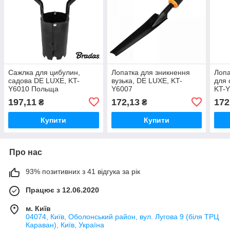
Сажлка для цибулин,
Лопатка для зникнення
Лопа
садова DE LUXE, KT-
вузька, DE LUXE, KT-
для 
Y6010 Польща
Y6007
KT-
197,11
172,13
172
₴
₴
Купити
Купити
Про нас
93% позитивних з 41 відгука за рік
Працює з 12.06.2020
м. Київ
04074, Київ, Оболонський район, вул. Лугова 9 (біля ТРЦ
Караван), Київ, Україна