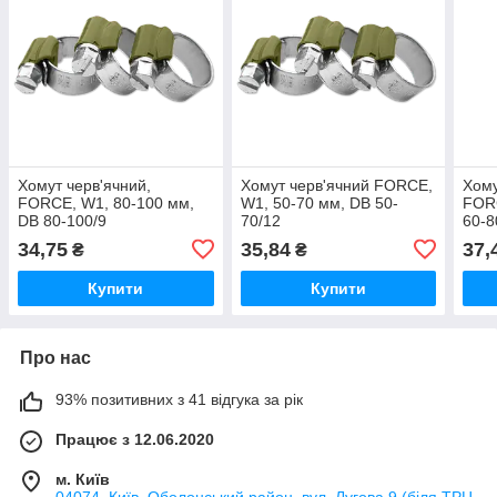
Хомут черв'ячний,
Хомут черв'ячний FORCE,
Хому
FORCE, W1, 80-100 мм,
W1, 50-70 мм, DB 50-
FORC
DB 80-100/9
70/12
60-8
34,75
35,84
37,
₴
₴
Купити
Купити
Про нас
93% позитивних з 41 відгука за рік
Працює з 12.06.2020
м. Київ
04074, Київ, Оболонський район, вул. Лугова 9 (біля ТРЦ