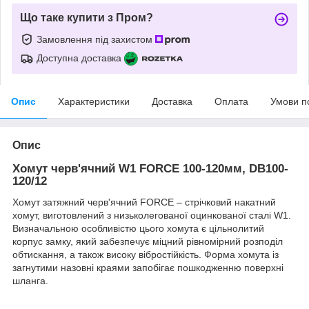
Що таке купити з Пром?
Замовлення під захистом
Доступна доставка
Опис
Характеристики
Доставка
Оплата
Умови п
Опис
Хомут черв'ячний W1 FORCE 100-120мм, DB100-
120/12
Хомут затяжний черв'ячний FORCE – стрічковий накатний
хомут, виготовлений з низьколегованої оцинкованої сталі W1.
Визначальною особливістю цього хомута є цільнолитий
корпус замку, який забезпечує міцний рівномірний розподіл
обтискання, а також високу вібростійкість. Форма хомута із
загнутими назовні краями запобігає пошкодженню поверхні
шланга.