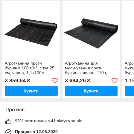
Агротканина проти
Агротканина для
Агро
бур'янів 100 г/м², сітка 25
мульчування проти
муль
см, чорна, 1,1х100м,
бур'янів, чорна, 110 г,
бур'
ATGDBK10011100
0,8х100 м, ATBK11008100
м2 р
3 859,64
3 684,26
1 1
₴
₴
Польща
AT7
Купити
Купити
Про нас
93% позитивних з 41 відгука за рік
Працює з 12.06.2020