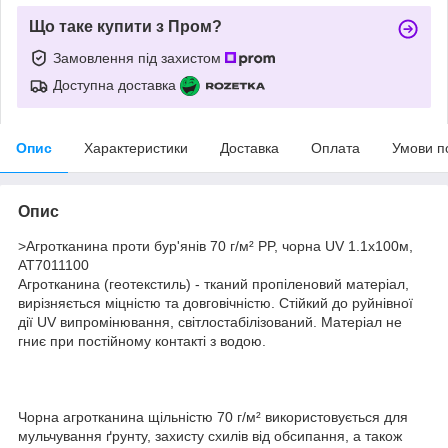
Що таке купити з Пром?
Замовлення під захистом
Доступна доставка
Опис
Характеристики
Доставка
Оплата
Умови п
Опис
>Агротканина проти бур'янів 70 г/м² PP, чорна UV 1.1х100м,
AT7011100
Агротканина (геотекстиль) - тканий пропіленовий матеріал,
вирізняється міцністю та довговічністю. Стійкий до руйнівної
дії UV випромінювання, світлостабілізований. Матеріал не
гниє при постійному контакті з водою.
Чорна агротканина щільністю 70 г/м² використовується для
мульчування ґрунту, захисту схилів від обсипання, а також