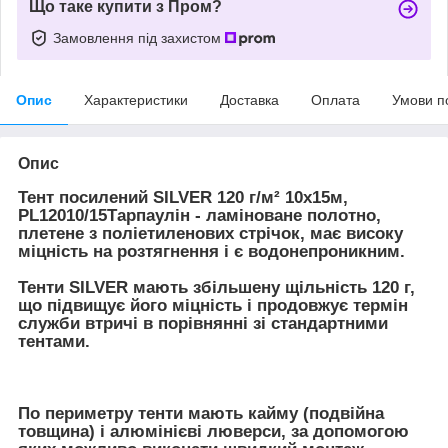
Що таке купити з Пром?
Замовлення під захистом
Опис
Характеристики
Доставка
Оплата
Умови п
Опис
Тент посилений SILVER 120 г/м² 10х15м,
PL12010/15Тарпаулін - ламіноване полотно,
плетене з поліетиленових стрічок, має високу
міцність на розтягнення і є водонепроникним.
Тенти SILVER мають збільшену щільність 120 г,
що підвищує його міцність і продовжує термін
служби втричі в порівнянні зі стандартними
тентами.
По периметру тенти мають кайму (подвійна
товщина) і алюмінієві люверси, за допомогою