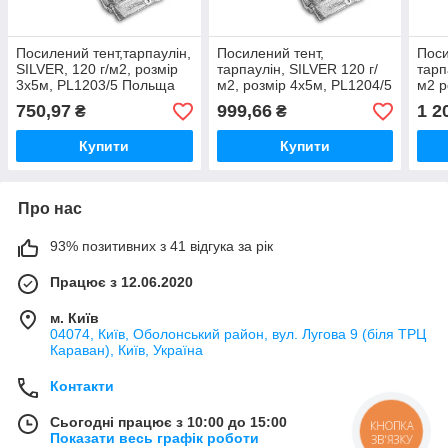
Посилений тент,тарпаулін,
Посилений тент,
Поси
SILVER, 120 г/м2, розмір
тарпаулін, SILVER 120 г/
тарп
3х5м, PL1203/5 Польща
м2, розмір 4х5м, PL1204/5
м2 р
Польща
PL1
750,97
999,66
1 2
₴
₴
Купити
Купити
Про нас
93% позитивних з 41 відгука за рік
Працює з 12.06.2020
м. Київ
04074, Київ, Оболонський район, вул. Лугова 9 (біля ТРЦ
Караван), Київ, Україна
Контакти
Сьогодні працює з 10:00 до 15:00
КНОПКА
Показати весь графік роботи
ЗВ'ЯЗКУ