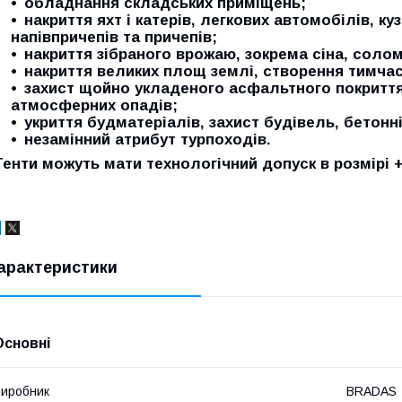
обладнання складських приміщень;
накриття яхт і катерів, легкових автомобілів, к
напівпричепів та причепів;
накриття зібраного врожаю, зокрема сіна, солом
накриття великих площ землі, створення тимчас
захист щойно укладеного асфальтного покриття
атмосферних опадів;
укриття будматеріалів, захист будівель, бетонн
незамінний атрибут турпоходів.
Тенти можуть мати технологічний допуск в розмірі +
арактеристики
Основні
иробник
BRADAS