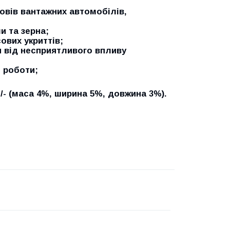
узовів вантажних автомобілів,
и та зерна;
ових укриттів;
 від несприятливого впливу
і роботи;
/- (маса 4%, ширина 5%, довжина 3%).