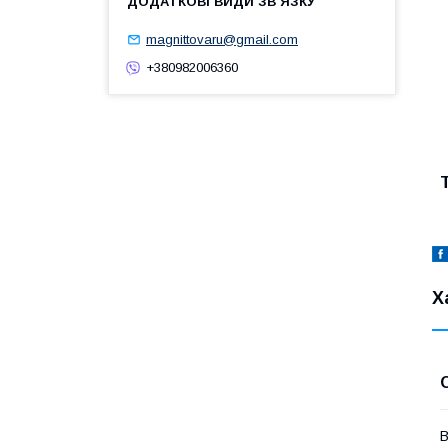
magnittovaru@gmail.com
+380982006360
Х
В