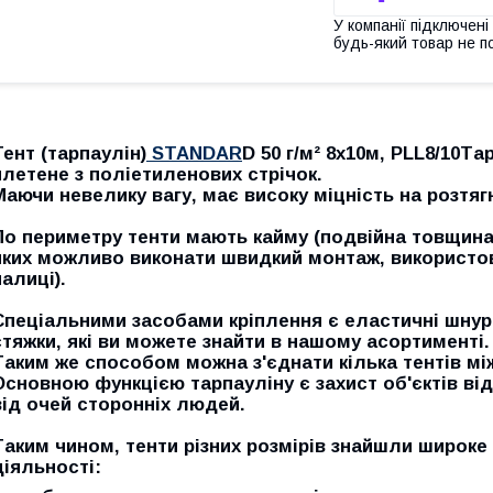
У компанії підключені
будь-який товар не п
Тент (тарпаулін)
STANDAR
D 50 г/м² 8х10м, PLL8/10Т
плетене з поліетиленових стрічок.
Маючи невелику вагу, має високу міцність на розтяг
По периметру тенти мають кайму (подвійна товщина
яких можливо виконати швидкий монтаж, використов
палиці).
Спеціальними засобами кріплення є еластичні шну
стяжки, які ви можете знайти в нашому асортименті.
Таким же способом можна з'єднати кілька тентів м
Основною функцією тарпауліну є захист об'єктів ві
від очей сторонніх людей.
Таким чином, тенти різних розмірів знайшли широке
діяльності: