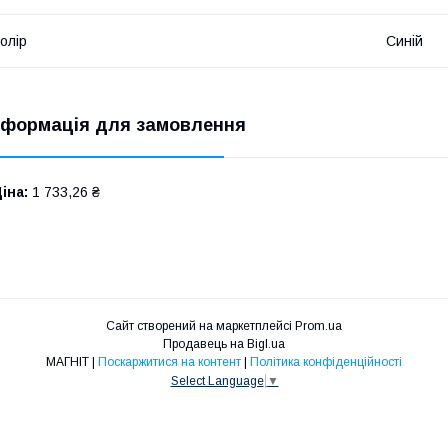
олір
Синій
нформація для замовлення
іна:
1 733,26 ₴
Сайт створений на маркетплейсі
Prom.ua
Продавець на Bigl.ua
МАГНІТ |
Поскаржитися на контент
|
Політика конфіденційності
Select Language
▼