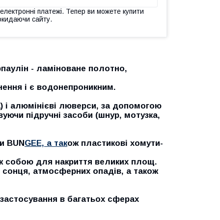
 електронні платежі. Тепер ви можете купити
окидаючи сайту.
арпаулін - ламіноване полотно,
нення і є водонепроникним.
) і алюмінієві люверси, за допомогою
уючи підручні засоби (шнур, мотузка,
ри BUN
GEE, а так
ож пластикові хомути-
іж собою для накриття великих площ.
д сонця, атмосферних опадів, а також
 застосування в багатьох сферах