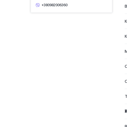
+380982006360
В
К
К
М
С
Т
В