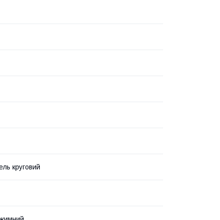
ль круговий
ежимний