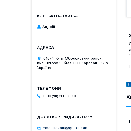
Андрій
С
д
з
04074, Київ, Оболонський район,
вул. Лугова 9 (біля ТРЦ Караван), Київ,
П
Україна
Х
+380 (98) 200-63-60
magnittovaru@gmail.com