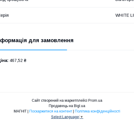
ерія
WHITE L
нформація для замовлення
іна:
467,52 ₴
Сайт створений на маркетплейсі
Prom.ua
Продавець на Bigl.ua
МАГНІТ |
Поскаржитися на контент
|
Політика конфіденційності
Select Language
▼