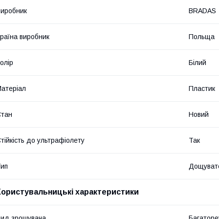
иробник
BRADAS
раїна виробник
Польща
олір
Білий
атеріал
Пластик
Стан
Новий
тійкість до ультрафіолету
Так
ип
Дощувате
Користувальницькі характеристики
ид зрошувача
Багатор