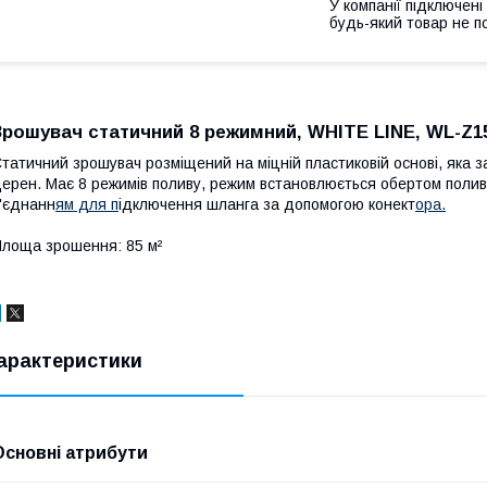
У компанії підключені
будь-який товар не п
Зрошувач статичний 8 режимний, WHITE LINE, WL-Z1
татичний зрошувач розміщений на міцній пластиковій основі, яка з
ерен. Має 8 режимів поливу, режим встановлюється обертом пол
'єднанн
ям для п
ідключення шланга за допомогою конект
ора.
лоща зрошення: 85 м²
арактеристики
Основні атрибути