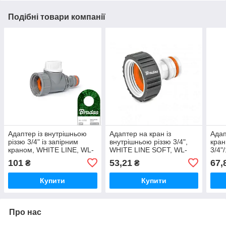
Подібні товари компанії
Адаптер із внутрішньою
Адаптер на кран із
Адап
різзю 3/4" із запірним
внутрішньою різзю 3/4",
кран
краном, WHITE LINE, WL-
WHITE LINE SOFT, WL-
3/4"
2230
S2195
SOF
101
53,21
67,
₴
₴
Купити
Купити
Про нас