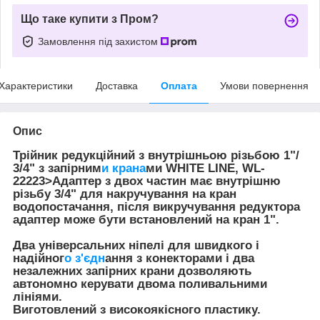
Що таке купити з Пром?
Замовлення під захистом
Характеристики
Доставка
Оплата
Умови повернення
Опис
Трійник редукційний з внутрішньою різьбою 1"/
3/4" з запірним
и крана
ми WHITE LINE, WL-
22223>Адаптер з двох частин має внутрішню
різьбу 3/4" для накручування на кран
водопостачання, після викручування редуктора
адаптер може бути встановлений на кран 1".
Два універсальних ніпелі для швидкого і
надійног
о з'єдн
ання з конекторами і два
незалежних запірних крани дозволяють
автономно керувати двома поливальними
лініями.
Виготовлений з високоякісного пластику.