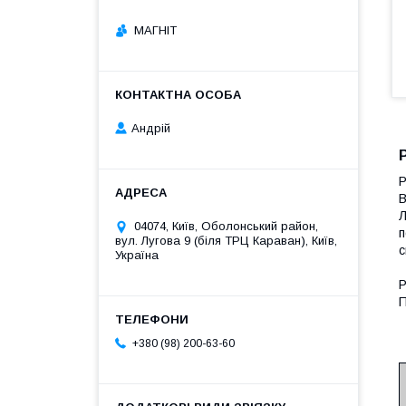
МАГНІТ
Андрій
Р
В
Л
04074, Київ, Оболонський район,
п
вул. Лугова 9 (біля ТРЦ Караван), Київ,
с
Україна
Р
П
+380 (98) 200-63-60