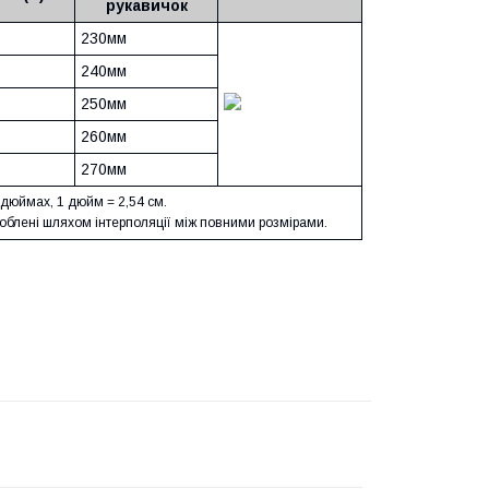
рукавичок
230мм
240мм
250мм
260мм
270мм
 дюймах, 1 дюйм = 2,54 см.
роблені шляхом інтерполяції між повними розмірами.