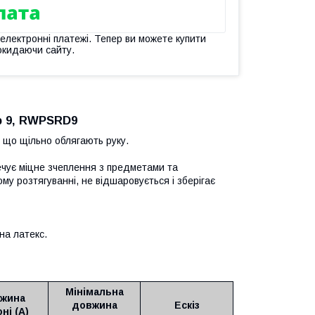
 електронні платежі. Тепер ви можете купити
окидаючи сайту.
ір 9, RWPSRD9
 що щільно облягають руку.
ечує міцне зчеплення з предметами та
му розтягуванні, не відшаровується і зберігає
на латекс.
Мінімальна
жина
довжина
Ескіз
ні (А)