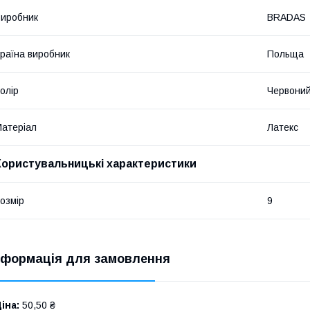
иробник
BRADAS
раїна виробник
Польща
олір
Червони
атеріал
Латекс
Користувальницькі характеристики
озмір
9
нформація для замовлення
іна:
50,50 ₴