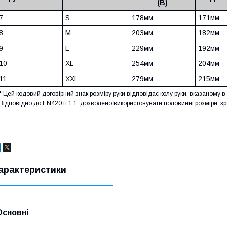
(В)
7
S
178мм
171мм
8
M
203мм
182мм
9
L
229мм
192мм
10
XL
254мм
204мм
11
XXL
279мм
215мм
* Цей кодовий договірний знак розміру руки відповідає колу руки, вказаному в
Відповідно до EN420 п.1.1, дозволено використовувати половинні розміри, з
арактеристики
Основні