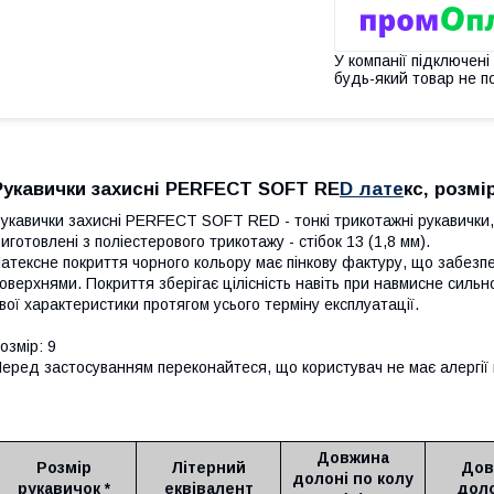
У компанії підключені
будь-який товар не п
Рукавички захисні PERFECT SOFT RE
D лате
кс, розм
укавички захисні PERFECT SOFT RED - тонкі трикотажні рукавички,
иготовлені з поліестерового трикотажу - стібок 13 (1,8 мм).
атексне покриття чорного кольору має пінкову фактуру, що забезп
оверхнями. Покриття зберігає цілісність навіть при навмисне сильно
вої характеристики протягом усього терміну експлуатації.
озмір: 9
еред застосуванням переконайтеся, що користувач не має алергії 
Довжина
Розмір
Літерний
Дов
долоні по колу
рукавичок *
еквівалент
доло