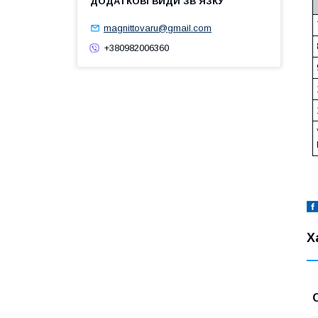
magnittovaru@gmail.com
+380982006360
Х