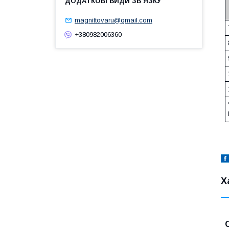
magnittovaru@gmail.com
+380982006360
Х