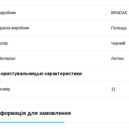
иробник
BRADAS
раїна виробник
Польща
олір
Чорний
атеріал
Латекс
Користувальницькі характеристики
озмір
11
нформація для замовлення