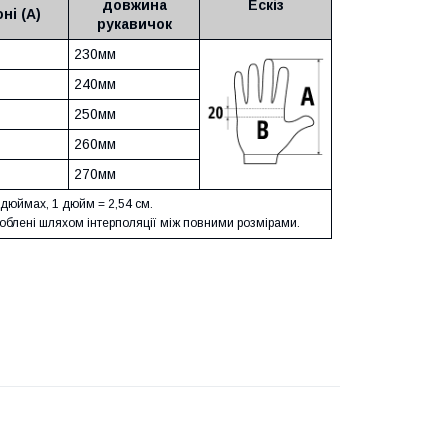
довжина
Ескіз
ні (А)
рукавичок
230мм
240мм
250мм
260мм
270мм
 дюймах, 1 дюйм = 2,54 см.
роблені шляхом інтерполяції між повними розмірами.