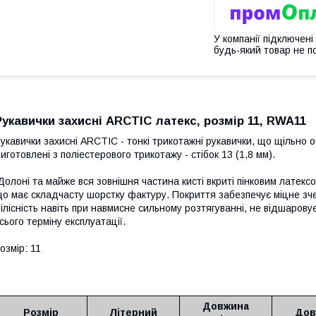
У компанії підключені
будь-який товар не п
Рукавички захисні ARCTIC латекс, розмір 11, RWA11
укавички захисні ARCTIC - тонкі трикотажні рукавички, що щільно 
иготовлені з поліестерового трикотажу - стібок 13 (1,8 мм).
олоні та майже вся зовнішня частина кисті вкриті пінковим латекс
о має складчасту шорстку фактуру. Покриття забезпечує міцне зч
ілісність навіть при навмисне сильному розтягуванні, не відшаровує
сього терміну експлуатації.
озмір: 11
Довжина
Розмір
Літерний
Дов