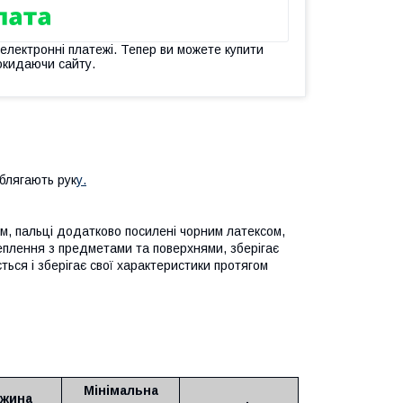
 електронні платежі. Тепер ви можете купити
окидаючи сайту.
облягають рук
у.
ом, пальці додатково посилені чорним латексом,
еплення з предметами та поверхнями, зберігає
ться і зберігає свої характеристики протягом
Мінімальна
жина