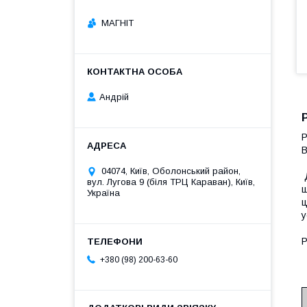
МАГНІТ
Андрій
Р
В
04074, Київ, Оболонський район,
Д
вул. Лугова 9 (біля ТРЦ Караван), Київ,
щ
Україна
ц
у
Р
+380 (98) 200-63-60