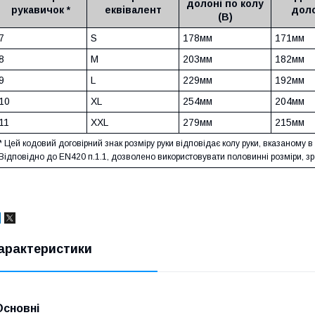
долоні по колу
рукавичок *
еквівалент
доло
(В)
7
S
178мм
171мм
8
M
203мм
182мм
9
L
229мм
192мм
10
XL
254мм
204мм
11
XXL
279мм
215мм
* Цей кодовий договірний знак розміру руки відповідає колу руки, вказаному в
Відповідно до EN420 п.1.1, дозволено використовувати половинні розміри, з
арактеристики
Основні