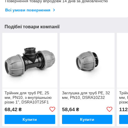
Повернення товару впродовж 14 днів за домовленістю
Всі умови повернення
Подібні товари компанії
Трійник для труб PE, 25
Заглушка для труб PE, 32
Трій
мм, PN10, з внутрішньою
мм, PN10, DSRA10Z32
мм, 
різзю 1", DSRA10T25F1
різз
68,42
58,64
112
₴
₴
Купити
Купити