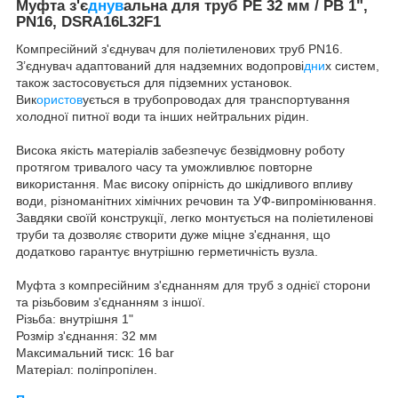
Муфта з'є
днув
альна для труб PE 32 мм / РВ 1",
PN16, DSRA16L32F1
Компресійний з'єднувач для поліетиленових труб PN16.
З’єднувач адаптований для надземних водопрові
дни
х систем,
також застосовується для підземних установок.
Вик
ористов
ується в трубопроводах для транспортування
холодної питної води та інших нейтральних рідин.
Висока якість матеріалів забезпечує безвідмовну роботу
протягом тривалого часу та уможливлює повторне
використання. Має високу опірність до шкідливого впливу
води, різноманітних хімічних речовин та УФ-випромінювання.
Завдяки своїй конструкції, легко монтується на поліетиленові
труби та дозволяє створити дуже міцне з'єднання, що
додатково гарантує внутрішню герметичність вузла.
Муфта з компресійним з'єднанням для труб з однієї сторони
та різьбовим з'єднанням з іншої.
Різьба: внутрішня 1"
Розмір з'єднання: 32 мм
Максимальний тиск: 16 bar
Матеріал: поліпропілен.