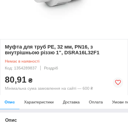
Муфта для труб PE, 32 мм, PN16, з
внутрішньою різзю 1", DSRA16L32F1
Немає в наявності
Код: 1354289837
Роздріб
80,91
₴
Мінімальна сума замовлення на сайті — 600 ₴
Опис
Характеристики
Доставка
Оплата
Умови п
Опис