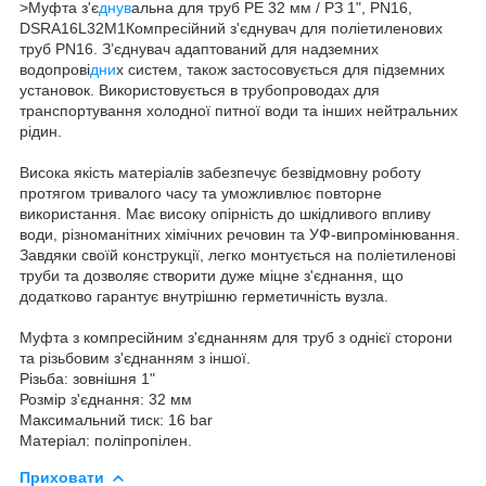
>Муфта з'є
днув
альна для труб PE 32 мм / РЗ 1", PN16,
DSRA16L32M1Компресійний з'єднувач для поліетиленових
труб PN16. З’єднувач адаптований для надземних
водопрові
дни
х систем, також застосовується для підземних
установок. Використовується в трубопроводах для
транспортування холодної питної води та інших нейтральних
рідин.
Висока якість матеріалів забезпечує безвідмовну роботу
протягом тривалого часу та уможливлює повторне
використання. Має високу опірність до шкідливого впливу
води, різноманітних хімічних речовин та УФ-випромінювання.
Завдяки своїй конструкції, легко монтується на поліетиленові
труби та дозволяє створити дуже міцне з'єднання, що
додатково гарантує внутрішню герметичність вузла.
Муфта з компресійним з'єднанням для труб з однієї сторони
та різьбовим з'єднанням з іншої.
Різьба: зовнішня 1"
Розмір з'єднання: 32 мм
Максимальний тиск: 16 bar
Матеріал: поліпропілен.
Приховати