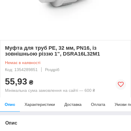
Муфта для труб PE, 32 мм, PN16, із
зовнішньою різзю 1", DSRA16L32M1
Немає в наявності
Код: 1354289851
Роздріб
55,93
₴
Мінімальна сума замовлення на сайті — 600 ₴
Опис
Характеристики
Доставка
Оплата
Умови п
Опис