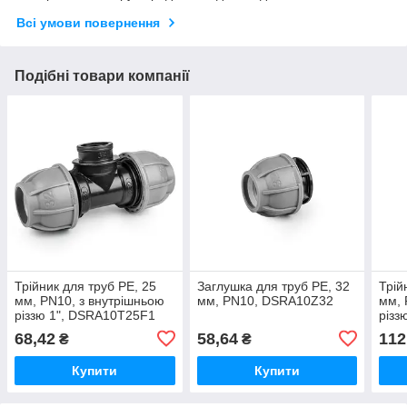
Всі умови повернення
Подібні товари компанії
Трійник для труб PE, 25
Заглушка для труб PE, 32
Трій
мм, PN10, з внутрішньою
мм, PN10, DSRA10Z32
мм, 
різзю 1", DSRA10T25F1
різз
68,42
58,64
112
₴
₴
Купити
Купити