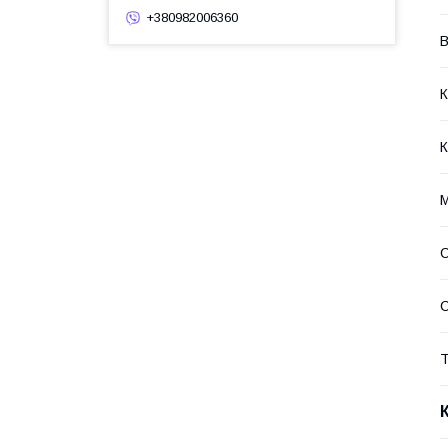
+380982006360
В
К
К
М
С
Т