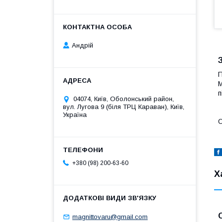
Андрій
П
М
п
04074, Київ, Оболонський район,
вул. Лугова 9 (біля ТРЦ Караван), Київ,
Україна
О
+380 (98) 200-63-60
Х
magnittovaru@gmail.com