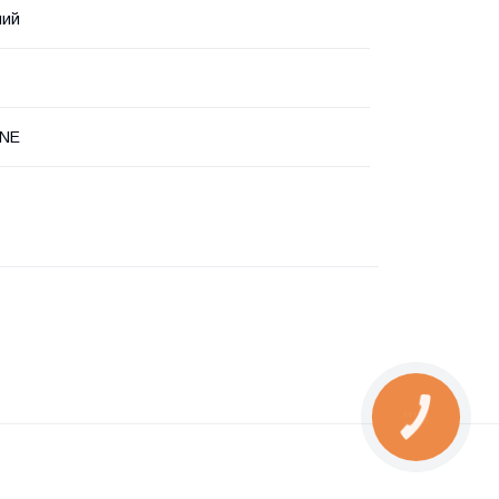
чий
INE
КНОПКА
ЗВ'ЯЗКУ