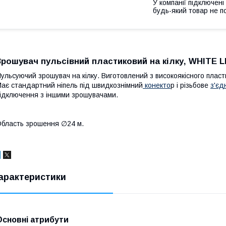
У компанії підключені
будь-який товар не п
Зрошувач пульсівний пластиковий на кілку, WHITE LI
ульсуючий зрошувач на кілку. Виготовлений з високоякісного пласт
ає стандартний ніпель під швидкознімний
конекто
р і різьбове
з'єд
ідключення з іншими зрошувачами.
бласть зрошення ∅24 м.
арактеристики
Основні атрибути