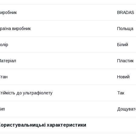
иробник
BRADAS
раїна виробник
Польща
олір
Білий
атеріал
Пластик
Стан
Новий
тійкість до ультрафіолету
Так
ип
Дощувате
Користувальницькі характеристики