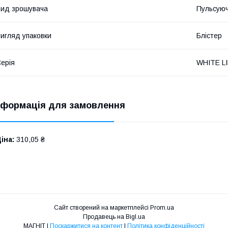
ид зрошувача
Пульсую
игляд упаковки
Блістер
ерія
WHITE L
нформація для замовлення
іна:
310,05 ₴
Сайт створений на маркетплейсі
Prom.ua
Продавець на Bigl.ua
МАГНІТ |
Поскаржитися на контент
|
Політика конфіденційності