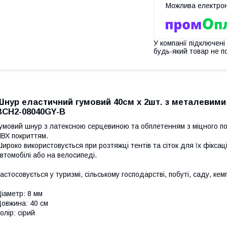
У компанії підключені
будь-який товар не п
Шнур еластичний гумовий 40см х 2шт. з металевим
BCH2-08040GY-B
умовий шнур з латексною серцевиною та обплетенням з міцного п
ВХ покриттям.
ироко використовується при розтяжці тентів та сіток для їх фіксаці
втомобілі або на велосипеді.
астосовується у туризмі, сільському господарстві, побуті, саду, кем
іаметр: 8 мм
овжина: 40 см
олір: сірий