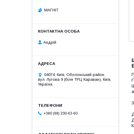
МАГНІТ
Андрій
Г
04074, Київ, Оболонський район,
вул. Лугова 9 (біля ТРЦ Караван), Київ,
П
Україна
Ш
а
З
+380 (98) 200-63-60
Д
Д
К