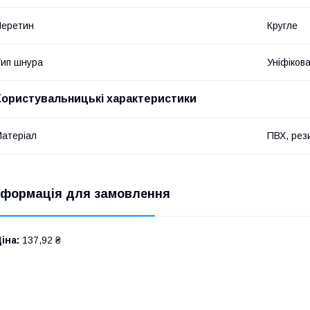
Перетин
Кругле
ип шнура
Уніфіков
Користувальницькі характеристики
атеріал
ПВХ, рез
нформація для замовлення
іна:
137,92 ₴