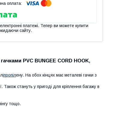
 електронні платежі. Тепер ви можете купити
окидаючи сайту.
и гачками PVC BUNGEE CORD HOOK,
ол
іпропіл
ену. На обох кінцях має металеві гачки з
ї. Також стануть у пригоді для кріплення багажу в
пінгу тощо.