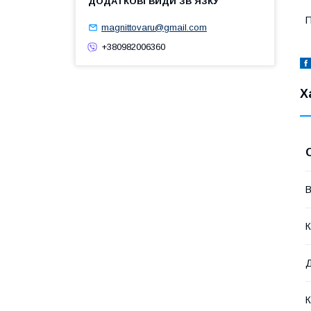
П
magnittovaru@gmail.com
+380982006360
Х
В
К
К