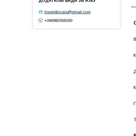
magnittovaru@gmail.com
+380982006360
В
К
К
Т