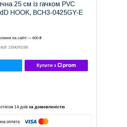
чна 25 см із гачком PVC
dD HOOK, BCH3-0425GY-E
лення на сайті — 600 ₴
Код:
1354291198
Купити з
ротягом 14 днів
за домовленістю