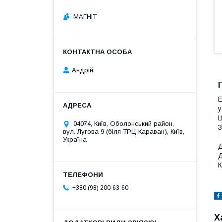
МАГНІТ
Андрій
Е
у
Ш
04074, Київ, Оболонський район,
З
вул. Лугова 9 (біля ТРЦ Караван), Київ,
Україна
Д
Д
К
+380 (98) 200-63-60
Х