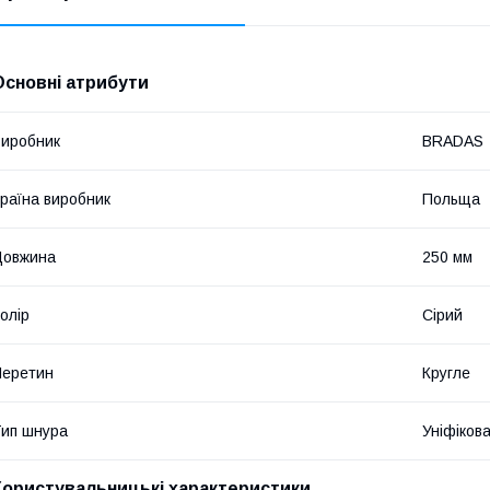
Основні атрибути
иробник
BRADAS
раїна виробник
Польща
Довжина
250 мм
олір
Сірий
Перетин
Кругле
ип шнура
Уніфіков
Користувальницькі характеристики