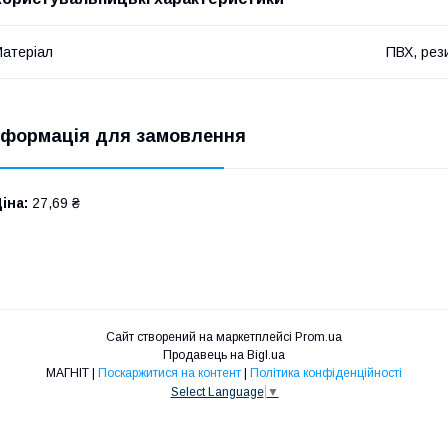
атеріал
ПВХ, рез
нформація для замовлення
іна:
27,69 ₴
Сайт створений на маркетплейсі
Prom.ua
Продавець на Bigl.ua
МАГНІТ |
Поскаржитися на контент
|
Політика конфіденційності
Select Language
▼