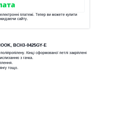
 електронні платежі. Тепер ви можете купити
окидаючи сайту.
OOK, BCH3-0425GY-E
поліпропілену. Кінці сформованої петлі закріплені
вислизанню з гачка.
іплення.
пінгу тощо.