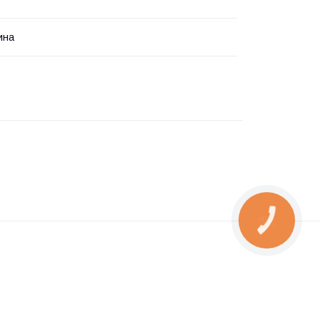
ина
КНОПКА
ЗВ'ЯЗКУ