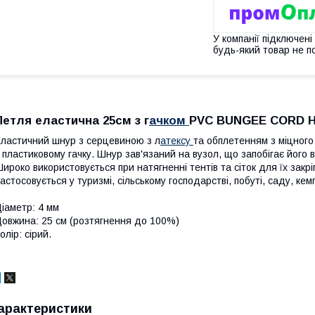
У компанії підключені
будь-який товар не п
Петля еластична 25см з г
ачком
PVC BUNGEE CORD H
ластичний шнур з серцевиною з л
атексу
та обплетенням з міцного 
 пластиковому гачку. Шнур зав'язаний на вузол, що запобігає його 
ироко використовується при натягненні тентів та сіток для їх закр
астосовується у туризмі, сільському господарстві, побуті, саду, кем
іаметр: 4 мм
овжина: 25 см (розтягнення до 100%)
олір: сірий.
арактеристики