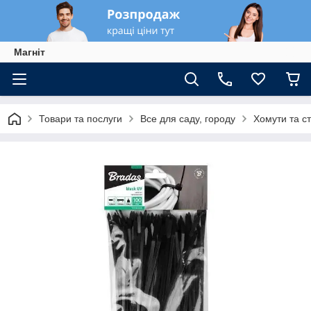
Магніт
Товари та послуги
Все для саду, городу
Хомути та с