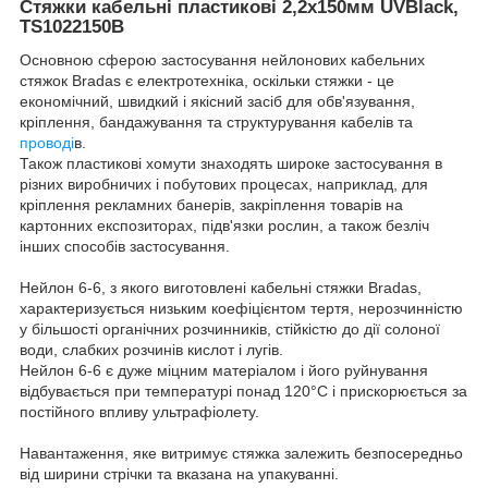
Стяжки кабельні пластикові 2,2х150мм UVBlack,
TS1022150B
Основною сферою застосування нейлонових кабельних
стяжок Bradas є електротехніка, оскільки стяжки - це
економічний, швидкий і якісний засіб для обв'язування,
кріплення, бандажування та структурування кабелів та
проводі
в.
Також пластикові хомути знаходять широке застосування в
різних виробничих і побутових процесах, наприклад, для
кріплення рекламних банерів, закріплення товарів на
картонних експозиторах, підв'язки рослин, а також безліч
інших способів застосування.
Нейлон 6-6, з якого виготовлені кабельні стяжки Bradas,
характеризується низьким коефіцієнтом тертя, нерозчинністю
у більшості органічних розчинників, стійкістю до дії солоної
води, слабких розчинів кислот і лугів.
Нейлон 6-6 є дуже міцним матеріалом і його руйнування
відбувається при температурі понад 120°С і прискорюється за
постійного впливу ультрафіолету.
Навантаження, яке витримує стяжка залежить безпосередньо
від ширини стрічки та вказана на упакуванні.