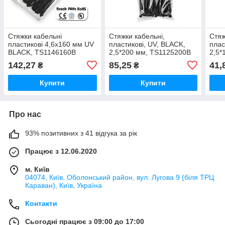
Стяжки кабельні
Стяжки кабельні,
Стяж
пластикові 4,6x160 мм UV
пластикові, UV, BLACK,
плас
BLACK, TS1146160B
2,5*200 мм, TS1125200B
2,5*
142,27
85,25
41,
₴
₴
Купити
Купити
Про нас
93% позитивних з 41 відгука за рік
Працює з 12.06.2020
м. Київ
04074, Київ, Оболонський район, вул. Лугова 9 (біля ТРЦ
Караван), Київ, Україна
Контакти
Сьогодні працює з 09:00 до 17:00