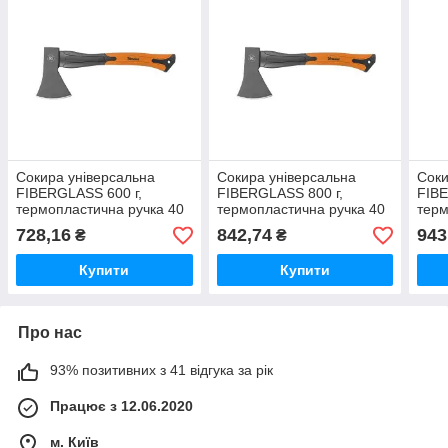
Сокира універсальна
Сокира універсальна
Соки
FIBERGLASS 600 г,
FIBERGLASS 800 г,
FIBE
термопластична ручка 40
термопластична ручка 40
терм
см KT-SF1060 Польща
см KT-SF1080 Польща
см 
728,16
842,74
943
₴
₴
Купити
Купити
Про нас
93% позитивних з 41 відгука за рік
Працює з 12.06.2020
м. Київ