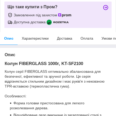
Що таке купити з Пром?
Замовлення під захистом
Доступна доставка
Опис
Характеристики
Доставка
Оплата
Умови п
Опис
Колун FIBERGLASS 1000г, KT-SF2100
Колун серії FIBERGLASS оптимально збалансована для
безпечної, ефективної та зручної роботи. Ця серія
відрізняється стильним дизайном і має руків'я з нековзною
TPR-вставкою (термопластична гума).
Особливості:
Форма головки пристосована для легкого
розколювання дерева.
Відшліфоване лезо виконане із загартованої сталі з