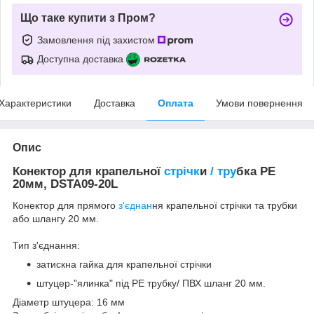
Що таке купити з Пром?
Замовлення під захистом
Доступна доставка
Характеристики
Доставка
Оплата
Умови повернення
Опис
Конектор для крапельної
стрічк
и
/ тру
бка PE
20мм, DSTA09-20L
Конектор для прямого
з'єднан
ня крапельної стрічки та трубки
або шлангу 20 мм.
Тип з'єднання:
затискна гайка для крапельної стрічки
штуцер-"ялинка" під РЕ трубку/ ПВХ шланг 20 мм.
Діаметр штуцера: 16 мм