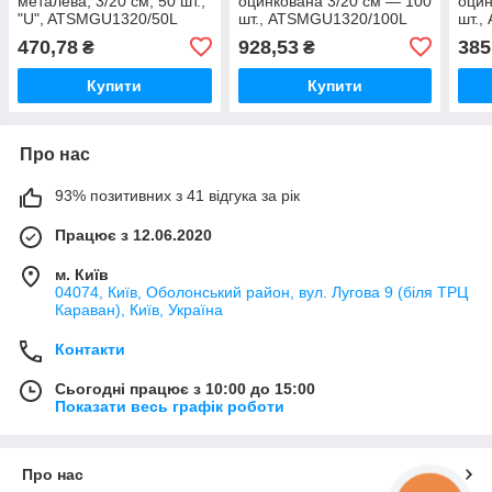
металева, 3/20 см, 50 шт.,
оцинкована 3/20 см — 100
оцин
"U", ATSMGU1320/50L
шт., ATSMGU1320/100L
шт.,
470,78
928,53
385
₴
₴
Купити
Купити
Про нас
93% позитивних з 41 відгука за рік
Працює з 12.06.2020
м. Київ
04074, Київ, Оболонський район, вул. Лугова 9 (біля ТРЦ
Караван), Київ, Україна
Контакти
Сьогодні працює з 10:00 до 15:00
Показати весь графік роботи
Про нас