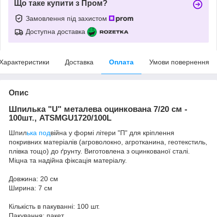
Що таке купити з Пром?
Замовлення під захистом
Доступна доставка
Характеристики
Доставка
Оплата
Умови повернення
Опис
Шпилька "U" металева оцинкована 7/20 см -
100шт., ATSMGU1720/100L
Шпил
ька под
війна у формі літери "П" для кріплення
покривних матеріалів (агроволокно, агротканина, геотекстиль,
плівка тощо) до ґрунту. Виготовлена з оцинкованої сталі.
Міцна та надійна фіксація матеріалу.
Довжина: 20 см
Ширина: 7 см
Кількість в пакуванні: 100 шт.
Пакування: пакет.