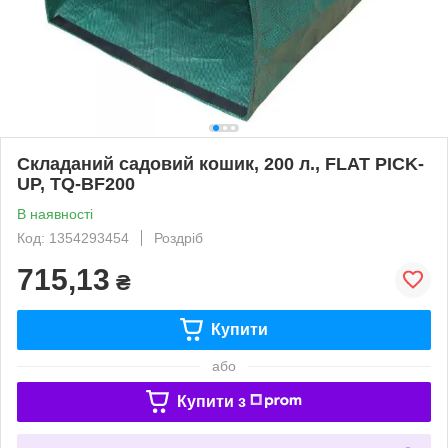
Складаний садовий кошик, 200 л., FLAT PICK-
UP, TQ-BF200
В наявності
Код: 1354293454
Роздріб
715,13
₴
Купити
або
Купити з