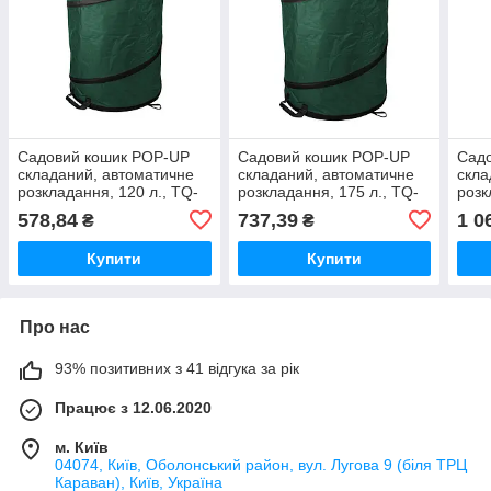
Садовий кошик POP-UP
Садовий кошик POP-UP
Сад
складаний, автоматичне
складаний, автоматичне
скла
розкладання, 120 л., TQ-
розкладання, 175 л., TQ-
розк
BS120
BS175
BS2
578,84
737,39
1 0
₴
₴
Купити
Купити
Про нас
93% позитивних з 41 відгука за рік
Працює з 12.06.2020
м. Київ
04074, Київ, Оболонський район, вул. Лугова 9 (біля ТРЦ
Караван), Київ, Україна