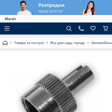
Магніт
Товари та послуги
Все для саду, городу
Автомобільн