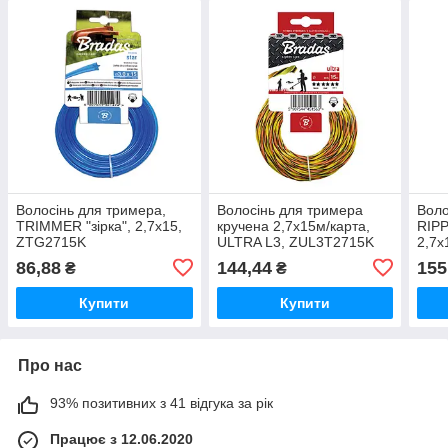
Волосінь для тримера,
Волосінь для тримера
Воло
TRIMMER "зірка", 2,7х15,
кручена 2,7x15м/карта,
RIPP
ZTG2715K
ULTRA L3, ZUL3T2715K
2,7x
86,88
144,44
155
₴
₴
Купити
Купити
Про нас
93% позитивних з 41 відгука за рік
Працює з 12.06.2020