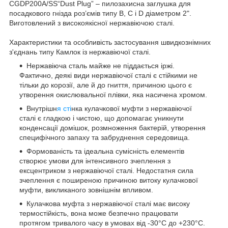
CGDP200A/SS“Dust Plug” – пилозахисна заглушка для
посадкового гнізда роз’ємів типу B, C і D діаметром 2".
Виготовлений з високоякісної нержавіючою сталі.
Характеристики та особливість застосування швидкознімних
з'єднань типу Камлок із нержавіючої сталі.
Нержавіюча сталь майже не піддається іржі.
Фактично, деякі види нержавіючої сталі є стійкими не
тільки до корозії, але й до гниття, причиною цього є
утворення окислювальної плівки, яка насичена хромом.
Внутрішн
я сті
нка кулачкової муфти з нержавіючої
сталі є гладкою і чистою, що допомагає уникнути
конденсації домішок, розмноження бактерій, утворення
специфічного запаху та забруднення середовища.
Формованість та ідеальна сумісність елементів
створює умови для інтенсивного зчеплення з
ексцентриком з нержавіючої сталі. Недостатня сила
зчеплення є поширеною причиною витоку кулачкової
муфти, викликаного зовнішнім впливом.
Кулачкова муфта з нержавіючої сталі має високу
термостійкість, вона може безпечно працювати
протягом тривалого часу в умовах від -30°C до +230°C.