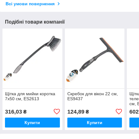
Всі умови повернення
Подібні товари компанії
Щітка для мийки коротка
Скребок для вікон 22 см,
Щітк
7х50 см, ES2613
ES9437
теле
см,
316,03
124,89
602
₴
₴
Купити
Купити