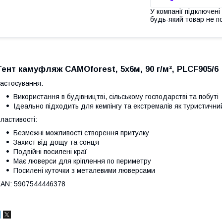
У компанії підключені
будь-який товар не п
Тент камуфляж CAMOforest, 5х6м, 90 г/м², PLCF905/6
астосування:
Використання в будівництві, сільському господарстві та побуті
Ідеально підходить для кемпінгу та екстремалів як туристични
ластивості:
Безмежні можливості створення притулку
Захист від дощу та сонця
Подвійні посилені краї
Має люверси для кріплення по периметру
Посилені куточки з металевими люверсами
AN: 5907544446378