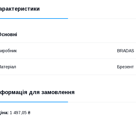
арактеристики
Основні
иробник
BRADAS
атеріал
Брезент
нформація для замовлення
іна:
1 497,05 ₴