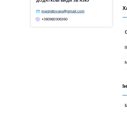
Х
magnittovaru@gmail.com
+380982006360
В
М
І
Ц