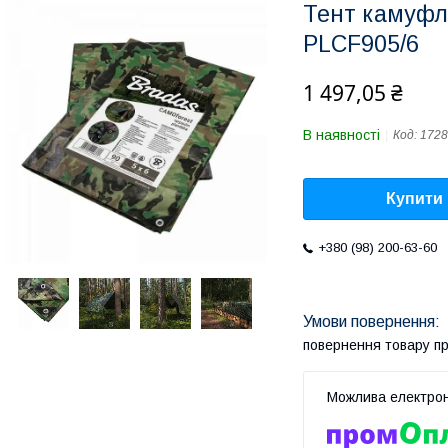
Тент камуфля
PLCF905/6
1 497,05 ₴
В наявності
Код:
1728
Купити
+380 (98) 200-63-60
повернення товару п