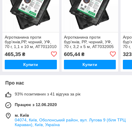
Агротканина проти
Агротканина проти
Агро
бур'янів,РР, чорний, УФ,
бур'янів, PP, чорний, УФ,
бур'
70 г, 1,1 х 10 м, AT7011010
70 г, 3,2 х 5 м, AT7032005
70 г,
AT7
465,35
605,44
323
₴
₴
Купити
Купити
Про нас
93% позитивних з 41 відгука за рік
Працює з 12.06.2020
м. Київ
04074, Київ, Оболонський район, вул. Лугова 9 (біля ТРЦ
Караван), Київ, Україна