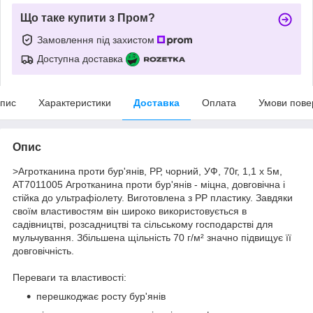
Що таке купити з Пром?
Замовлення під захистом
Доступна доставка
пис
Характеристики
Доставка
Оплата
Умови пове
Опис
>Агротканина проти бур'янів, РР, чорний, УФ, 70г, 1,1 х 5м,
AT7011005 Агротканина проти бур'янів - міцна, довговічна і
стійка до ультрафіолету. Виготовлена з PP пластику. Завдяки
своїм властивостям він широко використовується в
садівництві, розсадництві та сільському господарстві для
мульчування. Збільшена щільність 70 г/м² значно підвищує її
довговічність.
Переваги та властивості:
перешкоджає росту бур'янів