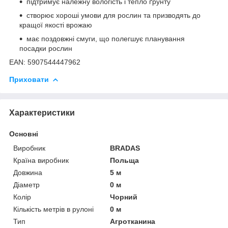
підтримує належну вологість і тепло ґрунту
створює хороші умови для рослин та призводять до
кращої якості врожаю
має поздовжні смуги, що полегшує планування
посадки рослин
EAN: 5907544447962
Приховати
Характеристики
Основні
Виробник
BRADAS
Країна виробник
Польща
Довжина
5 м
Діаметр
0 м
Колір
Чорний
Кількість метрів в рулоні
0 м
Тип
Агротканина