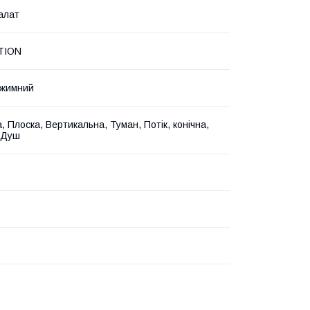
Салат
TION
ежимний
 Плоска, Вертикальна, Туман, Потік, конічна,
 Душ