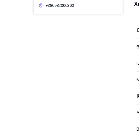
Х
+380982006360
В
К
М
А
В