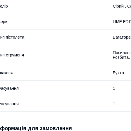
олір
Сірий , 
ерія
LIME EDI
ип пістолета
Багатор
Посилена,
ип струменя
Розбита,
паковка
Бухта
асування
1
асування
1
нформація для замовлення