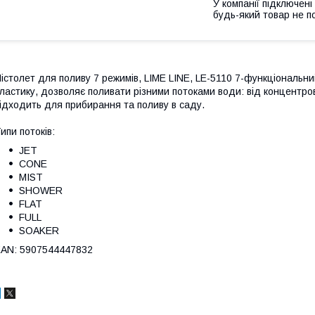
У компанії підключені
будь-який товар не п
істолет для поливу 7 режимів, LIME LINE, LE-5110 7-функціональний
ластику, дозволяє поливати різними потоками води: від концентро
ідходить для прибирання та поливу в саду.
ипи потоків:
JET
CONE
MIST
SHOWER
FLAT
FULL
SOAKER
AN: 5907544447832