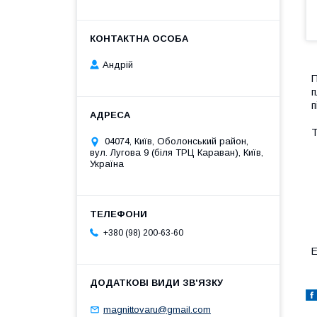
Андрій
П
п
п
Т
04074, Київ, Оболонський район,
вул. Лугова 9 (біля ТРЦ Караван), Київ,
Україна
+380 (98) 200-63-60
E
magnittovaru@gmail.com