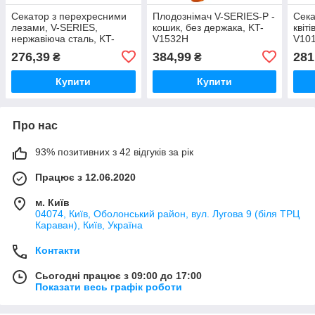
Секатор з перехресними
Плодознімач V-SERIES-P -
Сека
лезами, V-SERIES,
кошик, без держака, KT-
квіт
нержавіюча сталь, KT-
V1532H
V10
VWL1011
276,39
384,99
281
₴
₴
Купити
Купити
Про нас
93% позитивних з 42 відгуків за рік
Працює з 12.06.2020
м. Київ
04074, Київ, Оболонський район, вул. Лугова 9 (біля ТРЦ
Караван), Київ, Україна
Контакти
Сьогодні працює з 09:00 до 17:00
Показати весь графік роботи