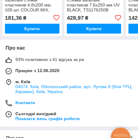
пластикові 4,8x200 мм,
пластикові 7,6x250 мм UV
плас
100 шт. COLOUR MIX,
BLACK, TS1176250B
BLA
TSM51148200
181,36
428,97
142
₴
₴
Купити
Купити
Про нас
93% позитивних з 41 відгука за рік
Працює з 12.06.2020
м. Київ
04074, Київ, Оболонський район, вул. Лугова 9 (біля ТРЦ
Караван), Київ, Україна
Контакти
Сьогодні вихідний
Показати весь графік роботи
КНОПКА
Про нас