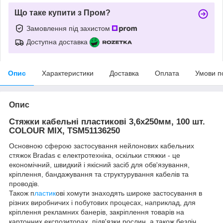
Що таке купити з Пром?
Замовлення під захистом
Доступна доставка
Опис
Характеристики
Доставка
Оплата
Умови п
Опис
Стяжки кабельні пластикові 3,6x250мм, 100 шт.
COLOUR MIX, TSM51136250
Основною сферою застосування нейлонових кабельних
стяжок Bradas є електротехніка, оскільки стяжки - це
економічний, швидкий і якісний засіб для обв'язування,
кріплення, бандажування та структурування кабелів та
проводів.
Також п
ластик
ові хомути знаходять широке застосування в
різних виробничих і побутових процесах, наприклад, для
кріплення рекламних банерів, закріплення товарів на
картонних експозиторах, підв'язки рослин, а також безліч