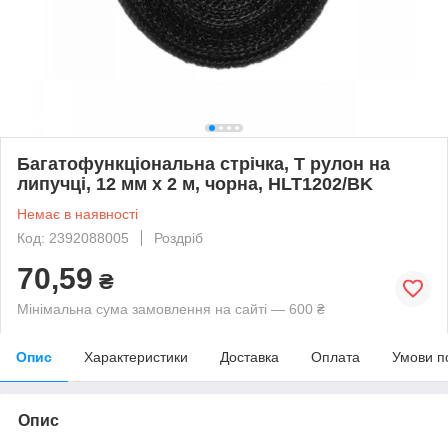
Багатофункціональна стрічка, Т рулон на
липучці, 12 мм х 2 м, чорна, HLT1202/BK
Немає в наявності
Код: 2392088005
Роздріб
70,59
₴
Мінімальна сума замовлення на сайті — 600 ₴
Опис
Характеристики
Доставка
Оплата
Умови п
Опис