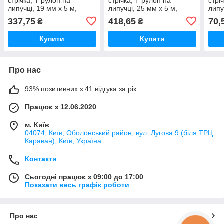
стрічка, Т рулон на
стрічка, Т рулон на
стрі
липучці, 19 мм х 5 м,
липучці, 25 мм х 5 м,
липу
чорний, TYHLT19005/BK
зелений, TYHLT25005/GR
синя
337,75
418,65
70,
₴
₴
Купити
Купити
Про нас
93% позитивних з 41 відгука за рік
Працює з 12.06.2020
м. Київ
04074, Київ, Оболонський район, вул. Лугова 9 (біля ТРЦ
Караван), Київ, Україна
Контакти
Сьогодні працює з 09:00 до 17:00
Показати весь графік роботи
Про нас