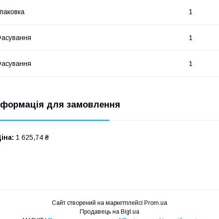
паковка
1
асування
1
асування
1
нформація для замовлення
іна:
1 625,74 ₴
Сайт створений на маркетплейсі
Prom.ua
Продавець на Bigl.ua