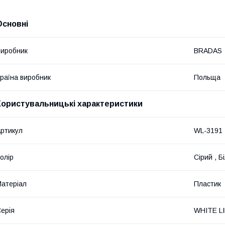
Основні
иробник
BRADAS
раїна виробник
Польща
Користувальницькі характеристики
ртикул
WL-3191
олір
Сірий , Б
атеріал
Пластик
ерія
WHITE L