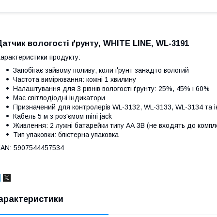
Датчик вологості ґрунту, WHITE LINE, WL-3191
арактеристики продукту:
Запобігає зайвому поливу, коли ґрунт занадто вологий
Частота вимірювання: кожні 1 хвилину
Налаштування для 3 рівнів вологості ґрунту: 25%, 45% i 60%
Має світлодіодні індикатори
Призначений для контролерів WL-3132, WL-3133, WL-3134 та ін
Кабель 5 м з роз'ємом mini jack
Живлення: 2 лужні батарейки типу АА 3В (не входять до компл
Тип упаковки: блістерна упаковка
AN: 5907544457534
арактеристики