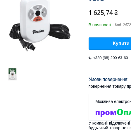
1 625,74 ₴
В наявності
Код:
2472
Купити
+380 (98) 200-63-60
повернення товару п
У компанії підключені
будь-який товар не п