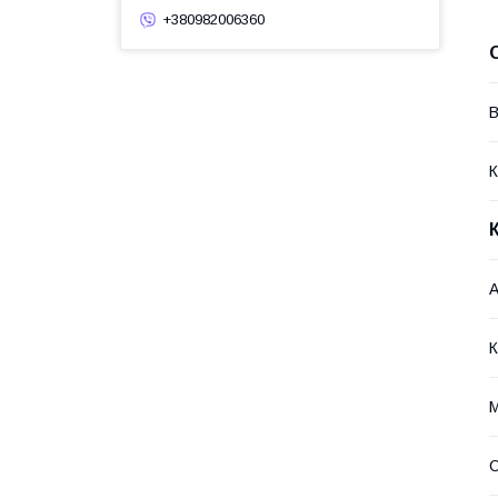
+380982006360
В
К
А
К
М
С