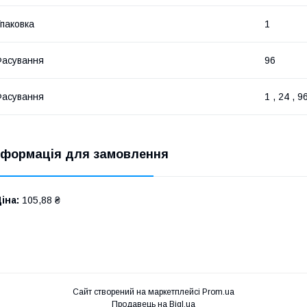
паковка
1
асування
96
асування
1 , 24 , 9
нформація для замовлення
іна:
105,88 ₴
Сайт створений на маркетплейсі
Prom.ua
Продавець на Bigl.ua