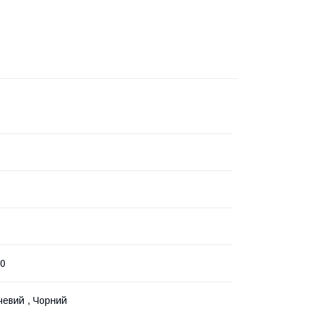
50
евий , Чорний