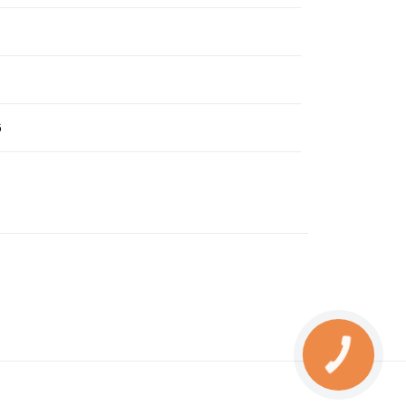
6
КНОПКА
ЗВ'ЯЗКУ