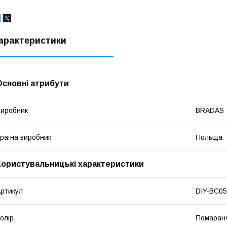
арактеристики
Основні атрибути
иробник
BRADAS
раїна виробник
Польща
Користувальницькі характеристики
ртикул
DIY-BC0
олір
Помаранч