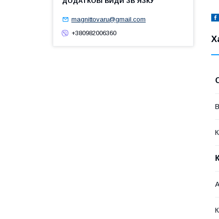
magnittovaru@gmail.com
+380982006360
Х
В
К
А
К